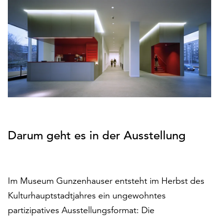
den
Betrieb
der
Seite
notwendig
sind
(funktionale
Cookies),
sowie
solche,
die
lediglich
Darum geht es in der Ausstellung
zu
anonymen
Statistikzwecken
genutzt
Im Museum Gunzenhauser entsteht im Herbst des
werden.
Kulturhauptstadtjahres ein ungewohntes
Klicken
partizipatives Ausstellungsformat: Die
Sie