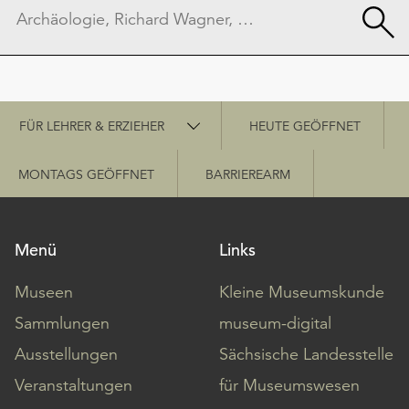
Schnellzugriff
FÜR LEHRER & ERZIEHER
HEUTE GEÖFFNET
MONTAGS GEÖFFNET
BARRIEREARM
Menü
Links
Museen
Kleine Museumskunde
Sammlungen
museum-digital
Ausstellungen
Sächsische Landesstelle
Veranstaltungen
für Museumswesen