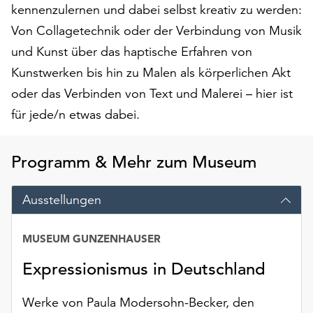
am
kennenzulernen und dabei selbst kreativ zu werden:
Ende
Von Collagetechnik oder der Verbindung von Musik
der
und Kunst über das haptische Erfahren von
Seite
die
Kunstwerken bis hin zu Malen als körperlichen Akt
Schaltfläche
oder das Verbinden von Text und Malerei – hier ist
„Cookie-
für jede/n etwas dabei.
Einstellungen“
zur
Verfügung.
Programm & Mehr zum Museum
Funktionale
Cookies
werden
Ausstellungen
auch
ohne
MUSEUM GUNZENHAUSER
Datum
Ihr
Einverständnis
Expressionismus in Deutschland
weiterhin
ausgeführt.
Werke von Paula Modersohn-Becker, den