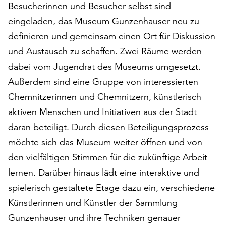
Besucherinnen und Besucher selbst sind
auf
eingeladen, das Museum Gunzenhauser neu zu
„Alle
akzeptieren“,
definieren und gemeinsam einen Ort für Diskussion
um
und Austausch zu schaffen. Zwei Räume werden
alle
dabei vom Jugendrat des Museums umgesetzt.
Cookies
zu
Außerdem sind eine Gruppe von interessierten
akzeptieren.
Chemnitzerinnen und Chemnitzern, künstlerisch
Sie
aktiven Menschen und Initiativen aus der Stadt
können
Ihr
daran beteiligt. Durch diesen Beteiligungsprozess
Einverständnis
möchte sich das Museum weiter öffnen und von
jederzeit
den vielfältigen Stimmen für die zukünftige Arbeit
ändern
lernen. Darüber hinaus lädt eine interaktive und
und
widerrufen.
spielerisch gestaltete Etage dazu ein, verschiedene
Dafür
Künstlerinnen und Künstler der Sammlung
steht
Gunzenhauser und ihre Techniken genauer
Ihnen