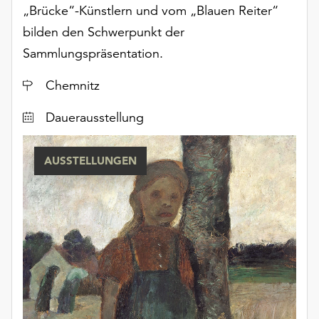
Möchten
„Brücke“-Künstlern und vom „Blauen Reiter“
Sie
bilden den Schwerpunkt der
die
Sammlungspräsentation.
verwendeten
Cookies
Ort
Chemnitz
anpassen,
erreichen
Dauerausstellung
Sie
die
Einstellungen
AUSSTELLUNGEN
über
die
Schaltfläche
„Auswählen“.
Weitere
Informationen
finden
Sie
in