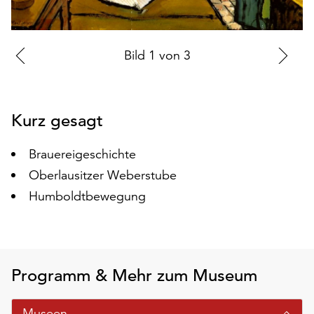
auf
„Alle
akzeptieren“,
Zur
Bild
1
von
3
Zu
um
vorherigen
nä
alle
Cookies
Folie
Fo
zu
Kurz gesagt
akzeptieren.
Sie
Brauereigeschichte
können
Oberlausitzer Weberstube
Ihr
Einverständnis
Humboldtbewegung
jederzeit
ändern
und
widerrufen.
Dafür
Programm & Mehr zum Museum
steht
Ihnen
Museen