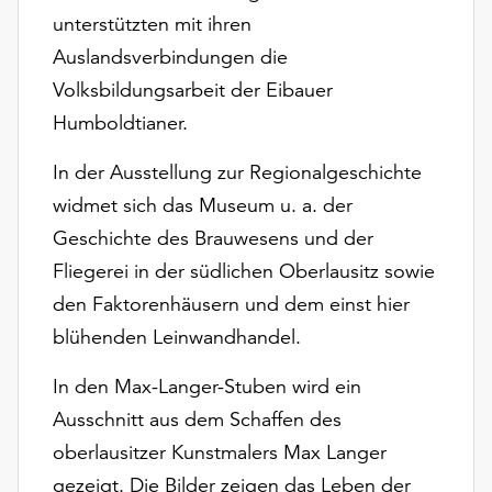
Möchten
unterstützten mit ihren
Sie
Auslandsverbindungen die
die
Volksbildungsarbeit der Eibauer
verwendeten
Cookies
Humboldtianer.
anpassen,
erreichen
In der Ausstellung zur Regionalgeschichte
Sie
widmet sich das Museum u. a. der
die
Geschichte des Brauwesens und der
Einstellungen
über
Fliegerei in der südlichen Oberlausitz sowie
die
den Faktorenhäusern und dem einst hier
Schaltfläche
blühenden Leinwandhandel.
„Auswählen“.
Weitere
In den Max-Langer-Stuben wird ein
Informationen
Ausschnitt aus dem Schaffen des
finden
oberlausitzer Kunstmalers Max Langer
Sie
gezeigt. Die Bilder zeigen das Leben der
in