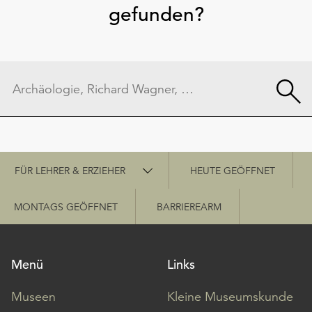
gefunden?
Schnellzugriff
FÜR LEHRER & ERZIEHER
HEUTE GEÖFFNET
MONTAGS GEÖFFNET
BARRIEREARM
Menü
Links
Museen
Kleine Museumskunde