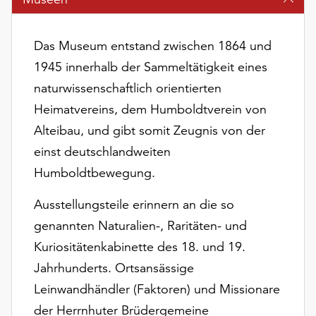
am
Ende
der
Das Museum entstand zwischen 1864 und
Seite
1945 innerhalb der Sammeltätigkeit eines
die
Schaltfläche
naturwissenschaftlich orientierten
„Cookie-
Heimatvereins, dem Humboldtverein von
Einstellungen“
Alteibau, und gibt somit Zeugnis von der
zur
einst deutschlandweiten
Verfügung.
Funktionale
Humboldtbewegung.
Cookies
werden
Ausstellungsteile erinnern an die so
auch
genannten Naturalien-, Raritäten- und
ohne
Kuriositätenkabinette des 18. und 19.
Ihr
Einverständnis
Jahrhunderts. Ortsansässige
weiterhin
Leinwandhändler (Faktoren) und Missionare
ausgeführt.
der Herrnhuter Brüdergemeine