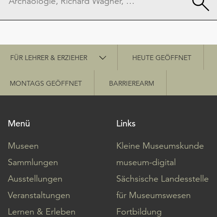
Schnellzugriff
FÜR LEHRER & ERZIEHER
HEUTE GEÖFFNET
MONTAGS GEÖFFNET
BARRIEREARM
Menü
Links
Museen
Kleine Museumskunde
Sammlungen
museum-digital
Ausstellungen
Sächsische Landesstelle
Veranstaltungen
für Museumswesen
Lernen & Erleben
Fortbildung