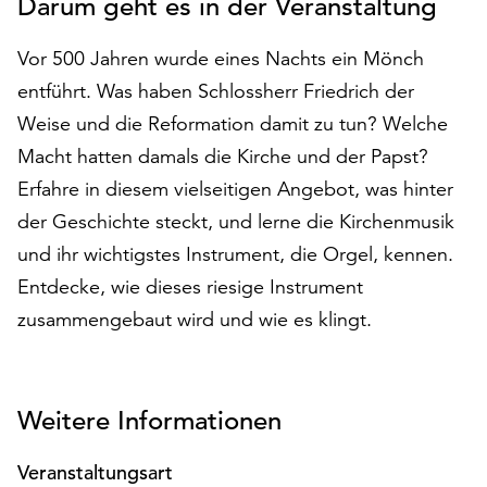
Darum geht es in der Veranstaltung
auf
„Alle
Vor 500 Jahren wurde eines Nachts ein Mönch
akzeptieren“,
entführt. Was haben Schlossherr Friedrich der
um
alle
Weise und die Reformation damit zu tun? Welche
Cookies
Macht hatten damals die Kirche und der Papst?
zu
Erfahre in diesem vielseitigen Angebot, was hinter
akzeptieren.
der Geschichte steckt, und lerne die Kirchenmusik
Sie
können
und ihr wichtigstes Instrument, die Orgel, kennen.
Ihr
Entdecke, wie dieses riesige Instrument
Einverständnis
zusammengebaut wird und wie es klingt.
jederzeit
ändern
und
widerrufen.
Weitere Informationen
Dafür
steht
Ihnen
Veranstaltungsart