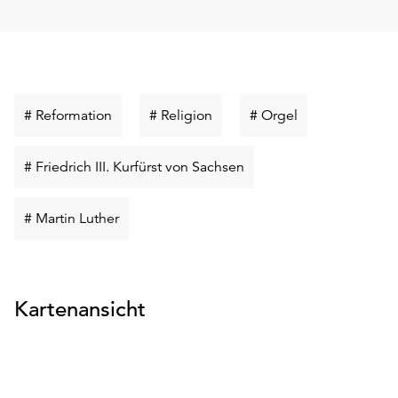
Schlüsselwort
Schlüsselwort
Schlüsselwort
# Reformation
# Religion
# Orgel
suchen
suchen
suchen
Schlüsselwort
# Friedrich III. Kurfürst von Sachsen
suchen
Schlüsselwort
# Martin Luther
suchen
Kartenansicht