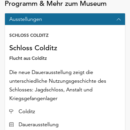
Programm & Mehr zum Museum
Möchten
Sie
die
Ausstellungen
verwendeten
Cookies
SCHLOSS COLDITZ
Datum
anpassen,
erreichen
Schloss Colditz
Sie
die
Flucht aus Colditz
Einstellungen
über
Die neue Dauerausstellung zeigt die
die
unterschiedliche Nutzungsgeschichte des
Schaltfläche
Schlosses: Jagdschloss, Anstalt und
„Auswählen“.
Kriegsgefangenlager
Weitere
Informationen
Ort
Colditz
finden
Sie
Dauerausstellung
in