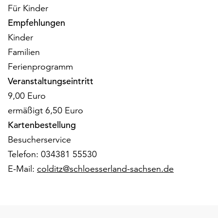
am
Für Kinder
Ende
Empfehlungen
der
Kinder
Seite
die
Familien
Schaltfläche
Ferienprogramm
„Cookie-
Veranstaltungseintritt
Einstellungen“
zur
9,00 Euro
Verfügung.
ermäßigt 6,50 Euro
Funktionale
Kartenbestellung
Cookies
werden
Besucherservice
auch
Telefon: 034381 55530
ohne
E-Mail:
colditz@schloesserland-sachsen.de
Ihr
Einverständnis
weiterhin
ausgeführt.