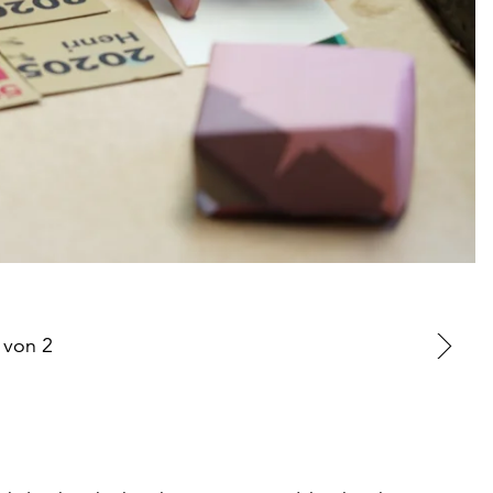
von
2
Zu
nä
Fo