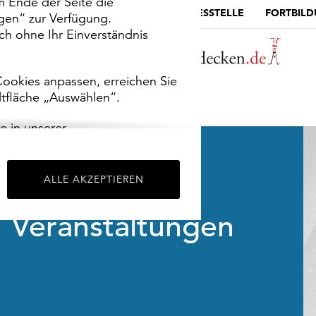
m Ende der Seite die
MUSEUMSPORTAL
DIE LANDESSTELLE
FORTBIL
ngen“ zur Verfügung.
h ohne Ihr Einverständnis
ookies anpassen, erreichen Sie
ltfläche „Auswählen“.
e in unserer
m
Impressum
.
ALLE AKZEPTIEREN
Veranstaltungen