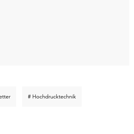
ort
Schlüsselwort
Schlüsselwort
etter
# Hochdrucktechnik
suchen
suchen