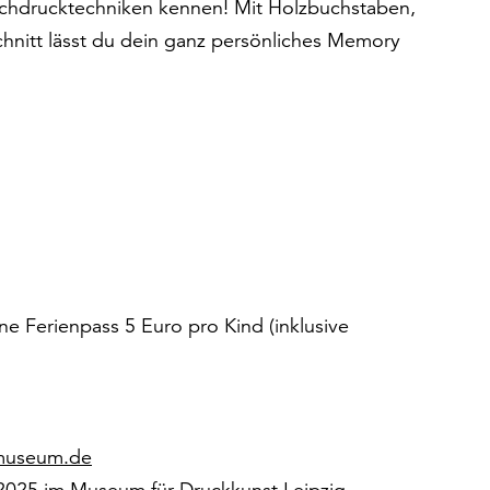
chdrucktechniken kennen! Mit Holzbuchstaben,
schnitt lässt du dein ganz persönliches Memory
ne Ferienpass 5 Euro pro Kind (inklusive
-museum.de
025 im Museum für Druckkunst Leipzig