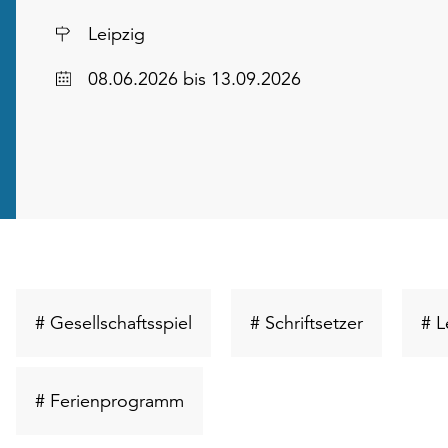
Ort
Leipzig
Datum
08.06.2026
bis 13.09.2026
Schlüsselwort
Schlüsselw
# Gesellschaftsspiel
# Schriftsetzer
# L
suchen
suchen
Schlüsselwort
# Ferienprogramm
suchen