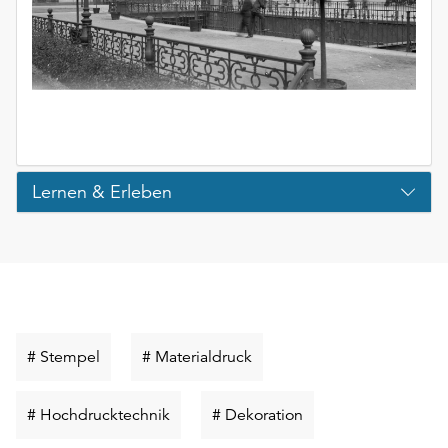
Lernen & Erleben
Schlüsselwort
Schlüsselwort
# Stempel
# Materialdruck
suchen
suchen
Schlüsselwort
Schlüsselwort
# Hochdrucktechnik
# Dekoration
suchen
suchen