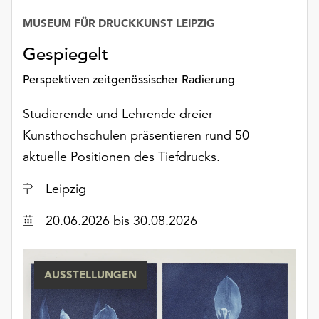
Möchten
MUSEUM FÜR DRUCKKUNST LEIPZIG
Sie
die
Gespiegelt
verwendeten
Cookies
Perspektiven zeitgenössischer Radierung
anpassen,
erreichen
Studierende und Lehrende dreier
Sie
Kunsthochschulen präsentieren rund 50
die
aktuelle Positionen des Tiefdrucks.
Einstellungen
über
Ort
Leipzig
die
Schaltfläche
Datum
20.06.2026
bis 30.08.2026
„Auswählen“.
Weitere
Informationen
AUSSTELLUNGEN
finden
Sie
in