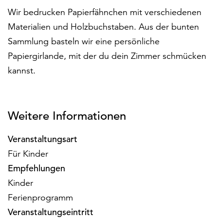
auf
Wir bedrucken Papierfähnchen mit verschiedenen
„Alle
Materialien und Holzbuchstaben. Aus der bunten
akzeptieren“,
Sammlung basteln wir eine persönliche
um
alle
Papiergirlande, mit der du dein Zimmer schmücken
Cookies
kannst.
zu
akzeptieren.
Sie
können
Weitere Informationen
Ihr
Einverständnis
Veranstaltungsart
jederzeit
Für Kinder
ändern
und
Empfehlungen
widerrufen.
Kinder
Dafür
Ferienprogramm
steht
Ihnen
Veranstaltungseintritt