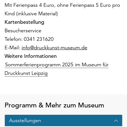
am
Mit Ferienpass 4 Euro, ohne Ferienpass 5 Euro pro
Ende
Kind (inklusive Material)
der
Kartenbestellung
Seite
die
Besucherservice
Schaltfläche
Telefon: 0341 231620
„Cookie-
E-Mail:
info@druckkunst-museum.de
Einstellungen“
zur
Weitere Informationen
Verfügung.
Sommerferienprogramm 2025 im Museum für
Funktionale
Druckkunst Leipzig
Cookies
werden
auch
ohne
Ihr
Programm & Mehr zum Museum
Einverständnis
weiterhin
ausgeführt.
Ausstellungen