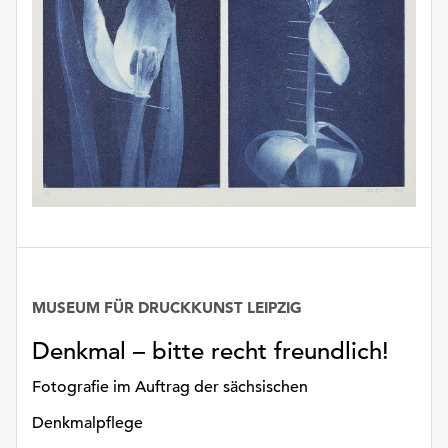
unserer
Datenschutzerklärung
oder
dem
Impressum
.
MUSEUM FÜR DRUCKKUNST LEIPZIG
Denkmal – bitte recht freundlich!
Fotografie im Auftrag der sächsischen
Denkmalpflege