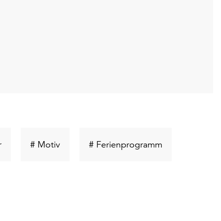
t
Schlüsselwort
Schlüsselwort
Schlüsselwort
r
# Motiv
# Ferienprogramm
suchen
suchen
suchen