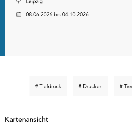
Ort
Leipzig
Datum
08.06.2026
bis 04.10.2026
Schlüsselwort
Schlüsselwor
# Tiefdruck
# Drucken
# Tie
suchen
suchen
Kartenansicht