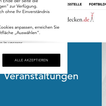
m Ende der Seite die
MUSEUMSPORTAL
DIE LANDESSTELLE
FORTBIL
ngen“ zur Verfügung.
h ohne Ihr Einverständnis
ookies anpassen, erreichen Sie
ltfläche „Auswählen“.
e in unserer
m
Impressum
.
ALLE AKZEPTIEREN
Veranstaltungen