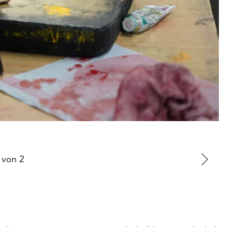
von
2
Zu
nä
Fo