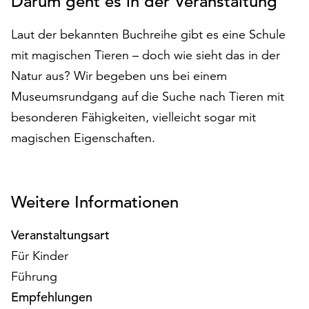
Darum geht es in der Veranstaltung
auf
„Alle
Laut der bekannten Buchreihe gibt es eine Schule
akzeptieren“,
mit magischen Tieren – doch wie sieht das in der
um
Natur aus? Wir begeben uns bei einem
alle
Cookies
Museumsrundgang auf die Suche nach Tieren mit
zu
besonderen Fähigkeiten, vielleicht sogar mit
akzeptieren.
magischen Eigenschaften.
Sie
können
Ihr
Einverständnis
Weitere Informationen
jederzeit
ändern
Veranstaltungsart
und
widerrufen.
Für Kinder
Dafür
Führung
steht
Empfehlungen
Ihnen