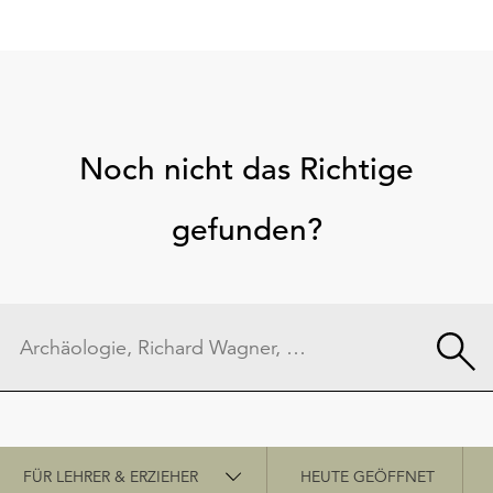
Noch nicht das Richtige
gefunden?
Schnellzugriff
FÜR LEHRER & ERZIEHER
HEUTE GEÖFFNET