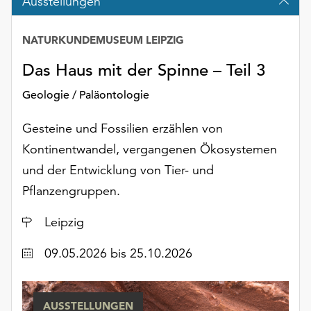
Ausstellungen
Möchten
Sie
die
NATURKUNDEMUSEUM LEIPZIG
verwendeten
Das Haus mit der Spinne – Teil 3
Cookies
anpassen,
Geologie / Paläontologie
erreichen
Sie
Gesteine und Fossilien erzählen von
die
Kontinentwandel, vergangenen Ökosystemen
Einstellungen
über
und der Entwicklung von Tier- und
die
Pflanzengruppen.
Schaltfläche
„Auswählen“.
Ort
Leipzig
Weitere
Datum
09.05.2026
bis 25.10.2026
Informationen
finden
Sie
in
AUSSTELLUNGEN