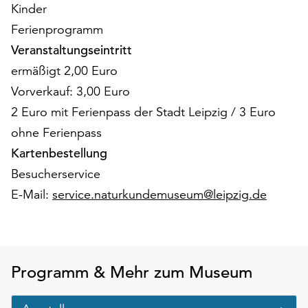
am
Kinder
Ende
Ferienprogramm
der
Veranstaltungseintritt
Seite
die
ermäßigt 2,00 Euro
Schaltfläche
Vorverkauf: 3,00 Euro
„Cookie-
2 Euro mit Ferienpass der Stadt Leipzig / 3 Euro
Einstellungen“
ohne Ferienpass
zur
Verfügung.
Kartenbestellung
Funktionale
Besucherservice
Cookies
E-Mail:
service.naturkundemuseum@leipzig.de
werden
auch
ohne
Ihr
Einverständnis
Programm & Mehr zum Museum
weiterhin
ausgeführt.