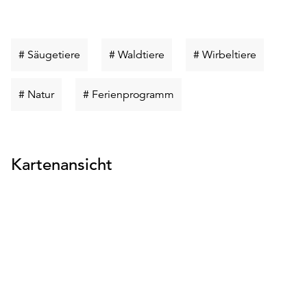
Schlüsselwort
Schlüsselwort
Schlüsselw
# Säugetiere
# Waldtiere
# Wirbeltiere
suchen
suchen
suchen
Schlüsselwort
Schlüsselwort
# Natur
# Ferienprogramm
suchen
suchen
Kartenansicht