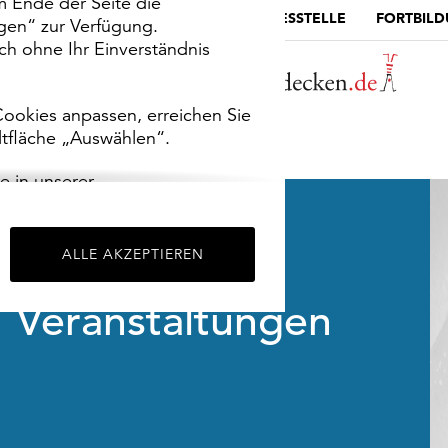
m Ende der Seite die
MUSEUMSPORTAL
DIE LANDESSTELLE
FORTBIL
ngen“ zur Verfügung.
h ohne Ihr Einverständnis
ookies anpassen, erreichen Sie
ltfläche „Auswählen“.
e in unserer
m
Impressum
.
ALLE AKZEPTIEREN
Veranstaltungen