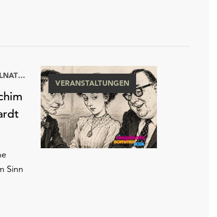
KULTURHISTORISCHES MUSEUM WURZEN MIT RINGELNATZ-SAMMLUNG
VERANSTALTUNGEN
achim
ardt
ne
m Sinn