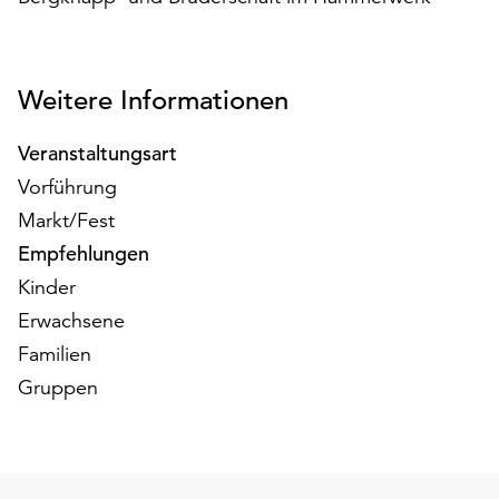
auf
„Alle
akzeptieren“,
Weitere Informationen
um
alle
Cookies
Veranstaltungsart
zu
Vorführung
akzeptieren.
Markt/Fest
Sie
können
Empfehlungen
Ihr
Kinder
Einverständnis
Erwachsene
jederzeit
Familien
ändern
und
Gruppen
widerrufen.
Dafür
steht
Ihnen