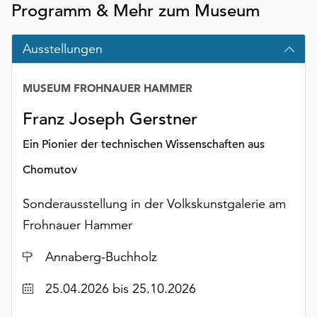
am
Programm & Mehr zum Museum
Ende
der
Ausstellungen
Seite
die
Schaltfläche
MUSEUM FROHNAUER HAMMER
„Cookie-
Franz Joseph Gerstner
Einstellungen“
zur
Ein Pionier der technischen Wissenschaften aus
Verfügung.
Funktionale
Chomutov
Cookies
werden
Sonderausstellung in der Volkskunstgalerie am
auch
Frohnauer Hammer
ohne
Ihr
Ort
Annaberg-Buchholz
Einverständnis
weiterhin
Datum
25.04.2026
bis 25.10.2026
ausgeführt.