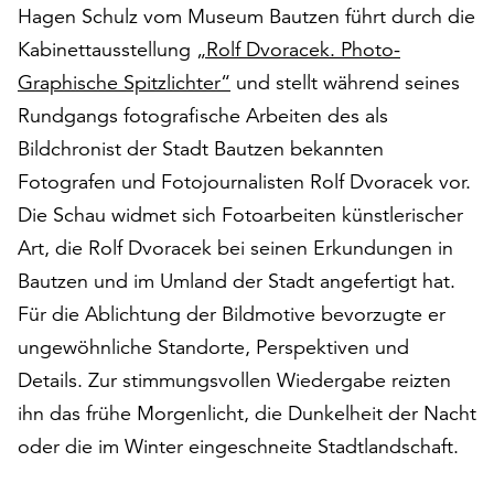
Hagen Schulz vom Museum Bautzen führt durch die
auf
„Alle
Kabinettausstellung
„Rolf Dvoracek. Photo-
akzeptieren“,
Graphische Spitzlichter“
und stellt während seines
um
Rundgangs fotografische Arbeiten des als
alle
Bildchronist der Stadt Bautzen bekannten
Cookies
zu
Fotografen und Fotojournalisten Rolf Dvoracek vor.
akzeptieren.
Die Schau widmet sich Fotoarbeiten künstlerischer
Sie
Art, die Rolf Dvoracek bei seinen Erkundungen in
können
Ihr
Bautzen und im Umland der Stadt angefertigt hat.
Einverständnis
Für die Ablichtung der Bildmotive bevorzugte er
jederzeit
ungewöhnliche Standorte, Perspektiven und
ändern
und
Details. Zur stimmungsvollen Wiedergabe reizten
widerrufen.
ihn das frühe Morgenlicht, die Dunkelheit der Nacht
Dafür
oder die im Winter eingeschneite Stadtlandschaft.
steht
Ihnen