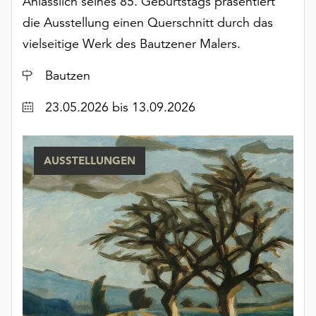
Anlässlich seines 85. Geburtstags präsentiert
unserer
die Ausstellung einen Querschnitt durch das
Datenschutzerklärung
vielseitige Werk des Bautzener Malers.
oder
dem
Ort
Bautzen
Impressum
.
Datum
23.05.2026
bis 13.09.2026
AUSSTELLUNGEN