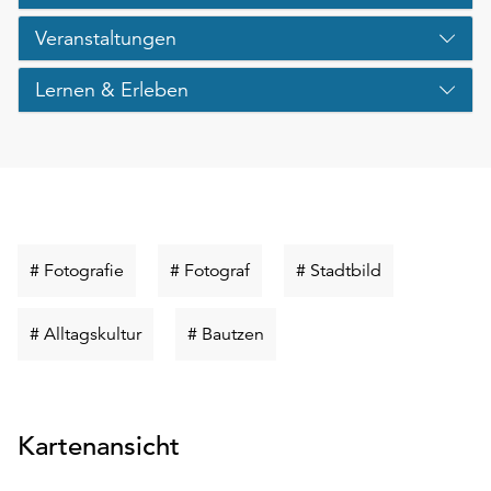
Veranstaltungen
Lernen & Erleben
Schlüsselwort
Schlüsselwort
Schlüsselwort
# Fotografie
# Fotograf
# Stadtbild
suchen
suchen
suchen
Schlüsselwort
Schlüsselwort
# Alltagskultur
# Bautzen
suchen
suchen
Kartenansicht