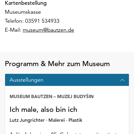
Kartenbestellung
Möchten
Sie
Museumskasse
die
Telefon: 03591 534933
verwendeten
E-Mail:
museum@bautzen.de
Cookies
anpassen,
erreichen
Sie
die
Programm & Mehr zum Museum
Einstellungen
über
die
Ausstellungen
Schaltfläche
„Auswählen“.
MUSEUM BAUTZEN – MUZEJ BUDYŠIN
Weitere
Ich male, also bin ich
Informationen
finden
Lutz Jungrichter · Malerei · Plastik
Sie
in