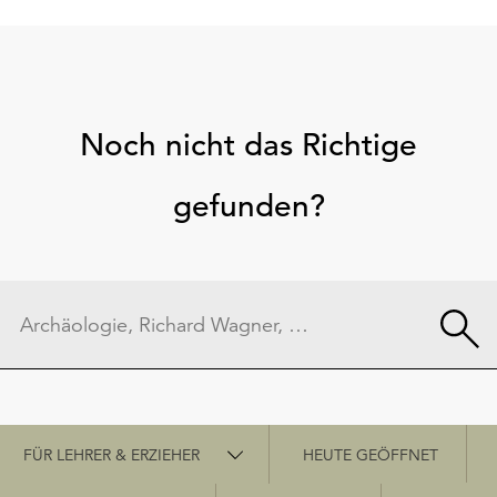
Noch nicht das Richtige
gefunden?
Schnellzugriff
FÜR LEHRER & ERZIEHER
HEUTE GEÖFFNET