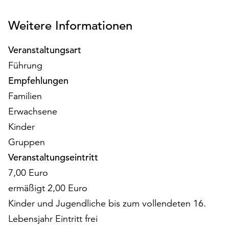
am
Ende
Weitere Informationen
der
Seite
Veranstaltungsart
die
Schaltfläche
Führung
„Cookie-
Empfehlungen
Einstellungen“
Familien
zur
Verfügung.
Erwachsene
Funktionale
Kinder
Cookies
Gruppen
werden
Veranstaltungseintritt
auch
ohne
7,00 Euro
Ihr
ermäßigt 2,00 Euro
Einverständnis
Kinder und Jugendliche bis zum vollendeten 16.
weiterhin
ausgeführt.
Lebensjahr Eintritt frei