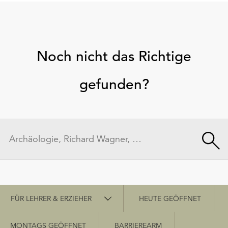
Noch nicht das Richtige
gefunden?
Schnellzugriff
FÜR LEHRER & ERZIEHER
HEUTE GEÖFFNET
MONTAGS GEÖFFNET
BARRIEREARM