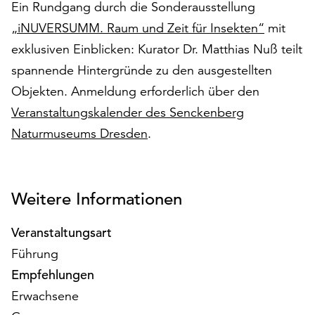
Ein Rundgang durch die Sonderausstellung
auf
„iNUVERSUMM. Raum und Zeit für Insekten“
mit
„Alle
akzeptieren“,
exklusiven Einblicken: Kurator Dr. Matthias Nuß teilt
um
spannende Hintergründe zu den ausgestellten
alle
Objekten. Anmeldung erforderlich über den
Cookies
zu
Veranstaltungskalender des Senckenberg
akzeptieren.
Naturmuseums Dresden
.
Sie
können
Ihr
Einverständnis
Weitere Informationen
jederzeit
ändern
Veranstaltungsart
und
Führung
widerrufen.
Dafür
Empfehlungen
steht
Erwachsene
Ihnen