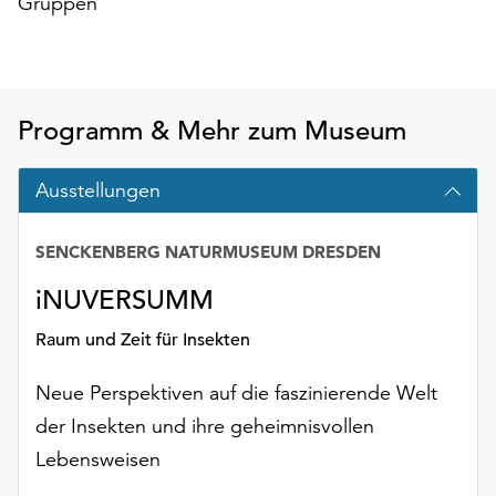
Gruppen
am
Ende
der
Seite
die
Programm & Mehr zum Museum
Schaltfläche
„Cookie-
Einstellungen“
Ausstellungen
zur
Verfügung.
SENCKENBERG NATURMUSEUM DRESDEN
Funktionale
Cookies
iNUVERSUMM
werden
auch
Raum und Zeit für Insekten
ohne
Ihr
Neue Perspektiven auf die faszinierende Welt
Einverständnis
der Insekten und ihre geheimnisvollen
weiterhin
Lebensweisen
ausgeführt.