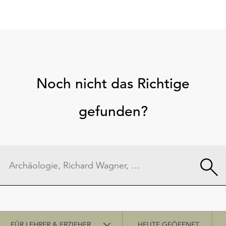
Noch nicht das Richtige
gefunden?
Schnellzugriff
FÜR LEHRER & ERZIEHER
HEUTE GEÖFFNET