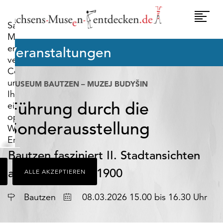
widerrufen.
Umscha
Sachsens-
Naviga
Museen-
entdecken.de
Veranstaltungen
verwendet
Cookies,
um
MUSEUM BAUTZEN – MUZEJ BUDYŠIN
Ihnen
Führung durch die
ein
optimales
Sonderausstellung
Webseiten-
Erlebnis
zu
Bautzen fasziniert II. Stadtansichten
bieten.
aus der Zeit vor 1900
ALLE AKZEPTIEREN
Dazu
zählen
Datum
Cookies,
Bautzen
08.03.2026 15.00 bis 16.30 Uhr
die
für