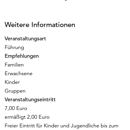
am
Ende
der
Seite
Weitere Informationen
die
Schaltfläche
Veranstaltungsart
„Cookie-
Führung
Einstellungen“
Empfehlungen
zur
Verfügung.
Familien
Funktionale
Erwachsene
Cookies
Kinder
werden
auch
Gruppen
ohne
Veranstaltungseintritt
Ihr
7,00 Euro
Einverständnis
weiterhin
ermäßigt 2,00 Euro
ausgeführt.
Freier Eintritt für Kinder und Jugendliche bis zum