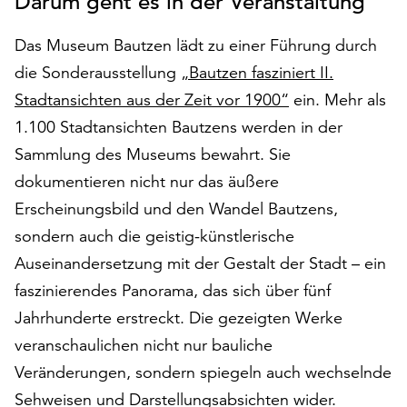
Darum geht es in der Veranstaltung
auf
„Alle
Das Museum Bautzen lädt zu einer Führung durch
akzeptieren“,
die Sonderausstellung
„Bautzen fasziniert II.
um
Stadtansichten aus der Zeit vor 1900“
ein. Mehr als
alle
Cookies
1.100 Stadtansichten Bautzens werden in der
zu
Sammlung des Museums bewahrt. Sie
akzeptieren.
dokumentieren nicht nur das äußere
Sie
können
Erscheinungsbild und den Wandel Bautzens,
Ihr
sondern auch die geistig-künstlerische
Einverständnis
Auseinandersetzung mit der Gestalt der Stadt – ein
jederzeit
ändern
faszinierendes Panorama, das sich über fünf
und
Jahrhunderte erstreckt. Die gezeigten Werke
widerrufen.
veranschaulichen nicht nur bauliche
Dafür
Veränderungen, sondern spiegeln auch wechselnde
steht
Ihnen
Sehweisen und Darstellungsabsichten wider.