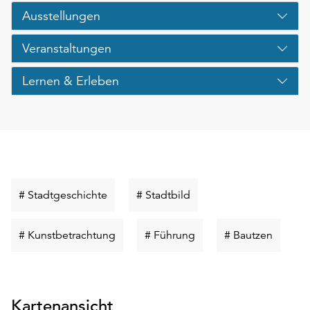
Ausstellungen
Veranstaltungen
Lernen & Erleben
Schlüsselwort
Schlüsselwort
# Stadtgeschichte
# Stadtbild
suchen
suchen
Schlüsselwort
Schlüsselwort
Schlüss
# Kunstbetrachtung
# Führung
# Bautzen
suchen
suchen
suchen
Kartenansicht