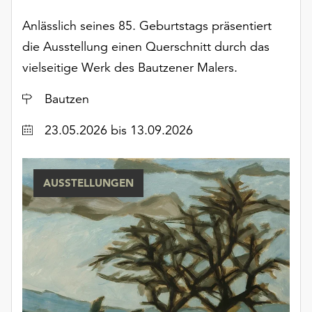
unserer
Anlässlich seines 85. Geburtstags präsentiert
Datenschutzerklärung
oder
die Ausstellung einen Querschnitt durch das
dem
vielseitige Werk des Bautzener Malers.
Impressum
.
Ort
Bautzen
Datum
23.05.2026
bis 13.09.2026
AUSSTELLUNGEN