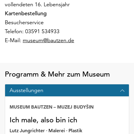
Möchten
vollendeten 16. Lebensjahr
Sie
Kartenbestellung
die
Besucherservice
verwendeten
Telefon: 03591 534933
Cookies
anpassen,
E-Mail:
museum@bautzen.de
erreichen
Sie
die
Einstellungen
über
Programm & Mehr zum Museum
die
Schaltfläche
Ausstellungen
„Auswählen“.
Weitere
MUSEUM BAUTZEN – MUZEJ BUDYŠIN
Informationen
finden
Ich male, also bin ich
Sie
Lutz Jungrichter · Malerei · Plastik
in