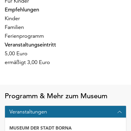
Für Kinder
am
Ende
Empfehlungen
der
Kinder
Seite
Familien
die
Ferienprogramm
Schaltfläche
„Cookie-
Veranstaltungseintritt
Einstellungen“
5,00 Euro
zur
ermäßigt 3,00 Euro
Verfügung.
Funktionale
Cookies
werden
auch
Programm & Mehr zum Museum
ohne
Ihr
Einverständnis
Veranstaltungen
weiterhin
ausgeführt.
MUSEUM DER STADT BORNA