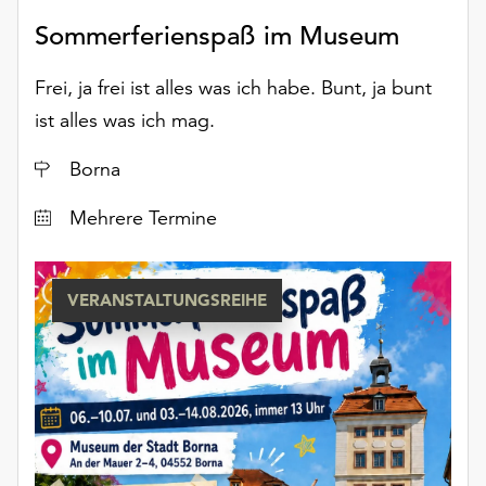
Möchten
Sommerferienspaß im Museum
Sie
die
Frei, ja frei ist alles was ich habe. Bunt, ja bunt
verwendeten
Cookies
ist alles was ich mag.
anpassen,
erreichen
Ort
Borna
Sie
die
Datum
Mehrere Termine
Einstellungen
über
die
VERANSTALTUNGSREIHE
Schaltfläche
„Auswählen“.
Weitere
Informationen
finden
Sie
in