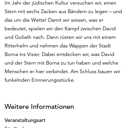
Im Jahr der jüdischen Kultur versuchen wir, einen
auf
Stern mit sechs Zacken aus Bändern zu legen – und
„Alle
akzeptieren“,
das um die Wette! Damit wir wissen, was er
um
bedeutet, spielen wir den Kampf zwischen David
alle
und Goliath nach. Dann rüsten wir uns mit einem
Cookies
zu
Ritterhelm und nehmen das Wappen der Stadt
akzeptieren.
Borna ins Visier. Dabei entdecken wir, was David
Sie
und der Stern mit Borna zu tun haben und welche
können
Menschen er hier verbindet. Am Schluss bauen wir
Ihr
Einverständnis
funkelnden Erinnerungsstücke.
jederzeit
ändern
und
widerrufen.
Weitere Informationen
Dafür
steht
Veranstaltungsart
Ihnen