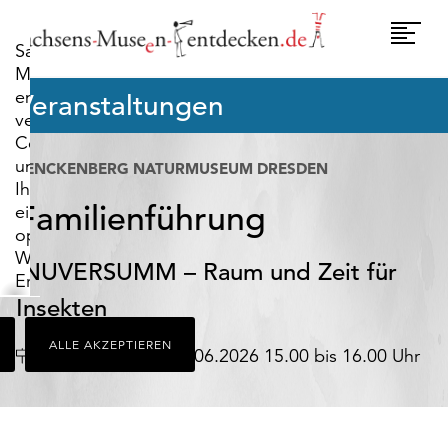
widerrufen.
Umscha
Sachsens-
Naviga
Museen-
entdecken.de
Veranstaltungen
verwendet
Cookies,
um
SENCKENBERG NATURMUSEUM DRESDEN
Ihnen
Familienführung
ein
optimales
Webseiten-
iNUVERSUMM – Raum und Zeit für
Erlebnis
zu
Insekten
bieten.
ALLE AKZEPTIEREN
Dazu
Datum
Dresden
18.06.2026 15.00 bis 16.00 Uhr
zählen
Cookies,
die
für