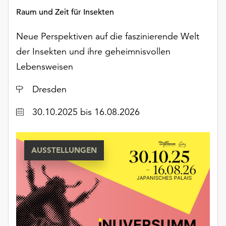
Möchten
Raum und Zeit für Insekten
Sie
die
Neue Perspektiven auf die faszinierende Welt
verwendeten
der Insekten und ihre geheimnisvollen
Cookies
anpassen,
Lebensweisen
erreichen
Sie
Ort
Dresden
die
Einstellungen
Datum
30.10.2025
bis 16.08.2026
über
die
Schaltfläche
AUSSTELLUNGEN
„Auswählen“.
Weitere
Informationen
finden
Sie
in