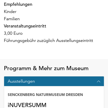
am
Empfehlungen
Ende
Kinder
der
Familien
Seite
die
Veranstaltungseintritt
Schaltfläche
3,00 Euro
„Cookie-
Führungsgebühr zuzüglich Ausstellungseintritt
Einstellungen“
zur
Verfügung.
Funktionale
Cookies
Programm & Mehr zum Museum
werden
auch
ohne
Ausstellungen
Ihr
Einverständnis
SENCKENBERG NATURMUSEUM DRESDEN
weiterhin
ausgeführt.
iNUVERSUMM