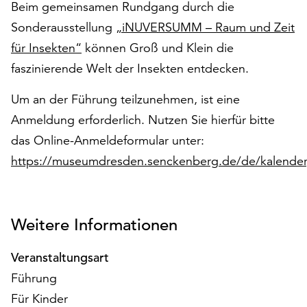
Beim gemeinsamen Rundgang durch die
auf
Sonderausstellung
„iNUVERSUMM – Raum und Zeit
„Alle
akzeptieren“,
für Insekten“
können Groß und Klein die
um
faszinierende Welt der Insekten entdecken.
alle
Cookies
Um an der Führung teilzunehmen, ist eine
zu
Anmeldung erforderlich. Nutzen Sie hierfür bitte
akzeptieren.
Sie
das Online-Anmeldeformular unter:
können
https://museumdresden.senckenberg.de/de/kalender
Ihr
Einverständnis
jederzeit
ändern
Weitere Informationen
und
widerrufen.
Veranstaltungsart
Dafür
Führung
steht
Ihnen
Für Kinder