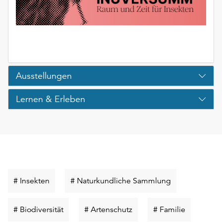
unserer
Datenschutzerklärung
oder
dem
Impressum
.
Ausstellungen
Lernen & Erleben
Schlüsselwort
Schlüsselwort
# Insekten
# Naturkundliche Sammlung
suchen
suchen
Schlüsselwort
Schlüsselwort
Schlüsselw
# Biodiversität
# Artenschutz
# Familie