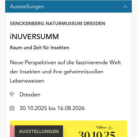
Möchten
Ausstellungen
Sie
die
SENCKENBERG NATURMUSEUM DRESDEN
verwendeten
Cookies
iNUVERSUMM
anpassen,
erreichen
Raum und Zeit für Insekten
Sie
die
Neue Perspektiven auf die faszinierende Welt
Einstellungen
der Insekten und ihre geheimnisvollen
über
Lebensweisen
die
Schaltfläche
Ort
Dresden
„Auswählen“.
Weitere
Datum
30.10.2025
bis 16.08.2026
Informationen
finden
Sie
AUSSTELLUNGEN
in