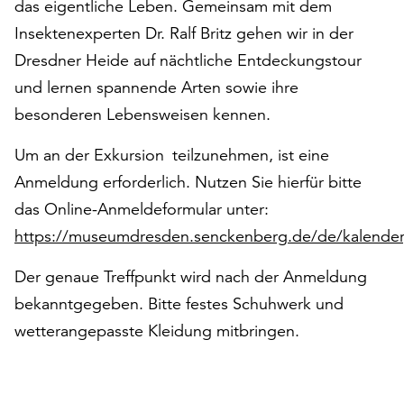
das eigentliche Leben. Gemeinsam mit dem
auf
Insektenexperten Dr. Ralf Britz gehen wir in der
„Alle
Dresdner Heide auf nächtliche Entdeckungstour
akzeptieren“,
um
und lernen spannende Arten sowie ihre
alle
besonderen Lebensweisen kennen.
Cookies
zu
Um an der Exkursion teilzunehmen, ist eine
akzeptieren.
Anmeldung erforderlich. Nutzen Sie hierfür bitte
Sie
können
das Online-Anmeldeformular unter:
Ihr
https://museumdresden.senckenberg.de/de/kalender
Einverständnis
jederzeit
Der genaue Treffpunkt wird nach der Anmeldung
ändern
bekanntgegeben. Bitte festes Schuhwerk und
und
widerrufen.
wetterangepasste Kleidung mitbringen.
Dafür
steht
Ihnen