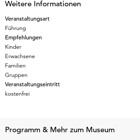
Weitere Informationen
am
Ende
der
Veranstaltungsart
Seite
Führung
die
Empfehlungen
Schaltfläche
„Cookie-
Kinder
Einstellungen“
Erwachsene
zur
Familien
Verfügung.
Gruppen
Funktionale
Cookies
Veranstaltungseintritt
werden
kostenfrei
auch
ohne
Ihr
Einverständnis
weiterhin
Programm & Mehr zum Museum
ausgeführt.