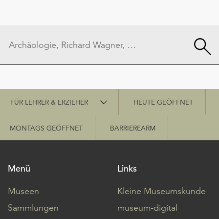
Schnellzugriff
FÜR LEHRER & ERZIEHER
HEUTE GEÖFFNET
MONTAGS GEÖFFNET
BARRIEREARM
Menü
Links
Museen
Kleine Museumskunde
Sammlungen
museum-digital