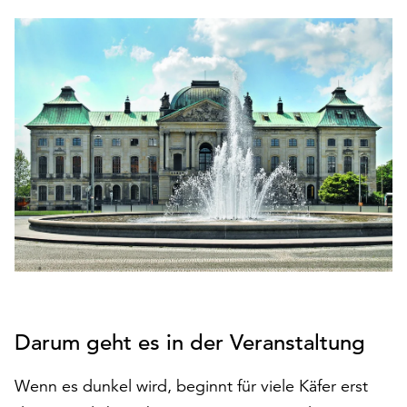
den
Betrieb
der
Seite
notwendig
sind
(funktionale
Cookies),
sowie
solche,
die
lediglich
zu
anonymen
Statistikzwecken
genutzt
Darum geht es in der Veranstaltung
werden.
Klicken
Wenn es dunkel wird, beginnt für viele Käfer erst
Sie