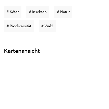
Schlüsselwort
Schlüsselwort
Schlüsselwort
# Käfer
# Insekten
# Natur
suchen
suchen
suchen
Schlüsselwort
Schlüsselwort
# Biodiversität
# Wald
suchen
suchen
Kartenansicht