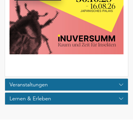
unserer
Datenschutzerklärung
oder
dem
Impressum
.
Veranstaltungen
Lernen & Erleben