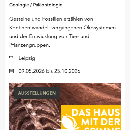
Möchten
Geologie / Paläontologie
Sie
die
Gesteine und Fossilien erzählen von
verwendeten
Kontinentwandel, vergangenen Ökosystemen
Cookies
und der Entwicklung von Tier- und
anpassen,
erreichen
Pflanzengruppen.
Sie
die
Ort
Leipzig
Einstellungen
über
Datum
09.05.2026
bis 25.10.2026
die
Schaltfläche
„Auswählen“.
AUSSTELLUNGEN
Weitere
Informationen
finden
Sie
in