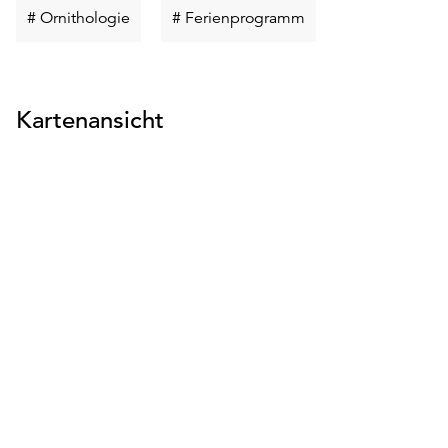
Schlüsselwort
Schlüsselwort
# Ornithologie
# Ferienprogramm
suchen
suchen
Kartenansicht