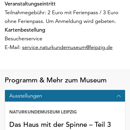
am
Veranstaltungseintritt
Ende
Teilnahmegebühr: 2 Euro mit Ferienpass / 3 Euro
der
ohne Ferienpass. Um Anmeldung wird gebeten.
Seite
die
Kartenbestellung
Schaltfläche
Besucherservice
„Cookie-
E-Mail:
service.naturkundemuseum@leipzig.de
Einstellungen“
zur
Verfügung.
Funktionale
Cookies
Programm & Mehr zum Museum
werden
auch
Ausstellungen
ohne
Ihr
Einverständnis
NATURKUNDEMUSEUM LEIPZIG
weiterhin
ausgeführt.
Das Haus mit der Spinne – Teil 3