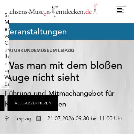
widerrufen.
Umscha
Sachsens-
Naviga
Museen-
entdecken.de
Veranstaltungen
verwendet
Cookies,
um
NATURKUNDEMUSEUM LEIPZIG
Ihnen
Was man mit dem bloßen
ein
optimales
Auge nicht sieht
Webseiten-
Erlebnis
zu
Führung und Mitmachangebot für
bieten.
Kinder ab 7 Jahren
ALLE AKZEPTIEREN
Dazu
zählen
Datum
Cookies,
Leipzig
21.07.2026 09.30 bis 11.00 Uhr
die
für