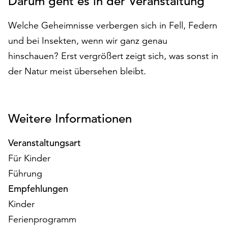
Darum geht es in der Veranstaltung
auf
„Alle
Welche Geheimnisse verbergen sich in Fell, Federn
akzeptieren“,
und bei Insekten, wenn wir ganz genau
um
hinschauen? Erst vergrößert zeigt sich, was sonst in
alle
Cookies
der Natur meist übersehen bleibt.
zu
akzeptieren.
Sie
können
Weitere Informationen
Ihr
Einverständnis
Veranstaltungsart
jederzeit
Für Kinder
ändern
Führung
und
widerrufen.
Empfehlungen
Dafür
Kinder
steht
Ferienprogramm
Ihnen