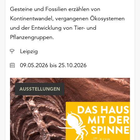
Möchten
Gesteine und Fossilien erzählen von
Sie
Kontinentwandel, vergangenen Ökosystemen
die
verwendeten
und der Entwicklung von Tier- und
Cookies
Pflanzengruppen.
anpassen,
erreichen
Ort
Leipzig
Sie
die
Datum
09.05.2026
bis 25.10.2026
Einstellungen
über
die
AUSSTELLUNGEN
Schaltfläche
„Auswählen“.
Weitere
Informationen
finden
Sie
in