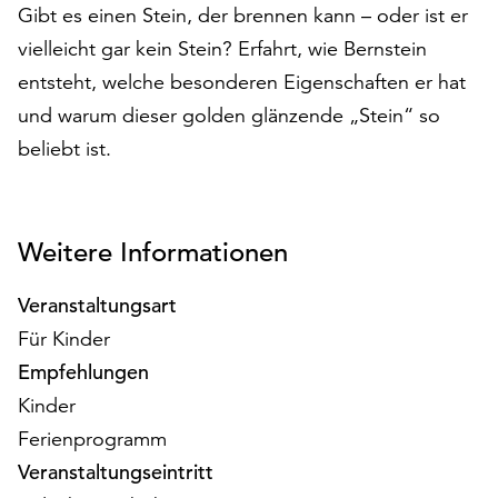
Gibt es einen Stein, der brennen kann – oder ist er
auf
„Alle
vielleicht gar kein Stein? Erfahrt, wie Bernstein
akzeptieren“,
entsteht, welche besonderen Eigenschaften er hat
um
und warum dieser golden glänzende „Stein“ so
alle
beliebt ist.
Cookies
zu
akzeptieren.
Sie
Weitere Informationen
können
Ihr
Einverständnis
Veranstaltungsart
jederzeit
Für Kinder
ändern
Empfehlungen
und
Kinder
widerrufen.
Dafür
Ferienprogramm
steht
Veranstaltungseintritt
Ihnen