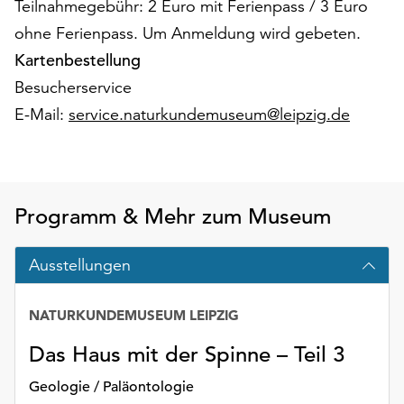
Teilnahmegebühr: 2 Euro mit Ferienpass / 3 Euro
am
Ende
ohne Ferienpass. Um Anmeldung wird gebeten.
der
Kartenbestellung
Seite
Besucherservice
die
Schaltfläche
E-Mail:
service.naturkundemuseum@leipzig.de
„Cookie-
Einstellungen“
zur
Verfügung.
Programm & Mehr zum Museum
Funktionale
Cookies
werden
Ausstellungen
auch
ohne
NATURKUNDEMUSEUM LEIPZIG
Ihr
Einverständnis
Das Haus mit der Spinne – Teil 3
weiterhin
ausgeführt.
Geologie / Paläontologie