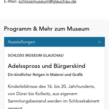
E-Mail:
schlossmuseum@glauchau.de
Möchten
Sie
die
verwendeten
Cookies
Programm & Mehr zum Museum
anpassen,
erreichen
Ausstellungen
Sie
die
Einstellungen
SCHLOSS MUSEUM GLAUCHAU
über
die
Adelsspross und Bürgerskind
Schaltfläche
Ein kindlicher Reigen in Malerei und Grafik
„Auswählen“.
Weitere
Kinderbildnisse des 16. bis 20. Jahrhunderts,
Informationen
von Dürer bis Kollwitz, aus eigenem
finden
Sammlungsbestand werden im Schlosskabinett
Sie
in
gezeigt.