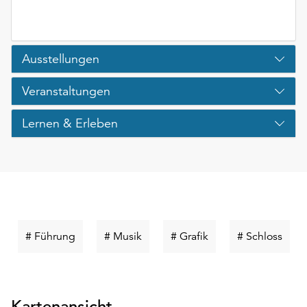
Ausstellungen
Veranstaltungen
Lernen & Erleben
Schlüsselwort
Schlüsselwort
Schlüsselwort
Schlü
# Führung
# Musik
# Grafik
# Schloss
suchen
suchen
suchen
such
Kartenansicht