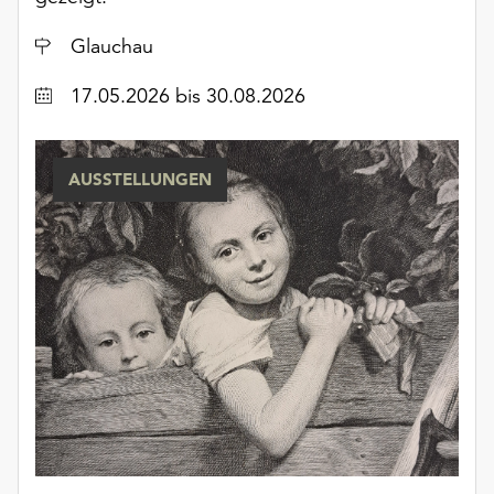
unserer
Datenschutzerklärung
Ort
Glauchau
oder
Datum
dem
17.05.2026
bis 30.08.2026
Impressum
.
AUSSTELLUNGEN