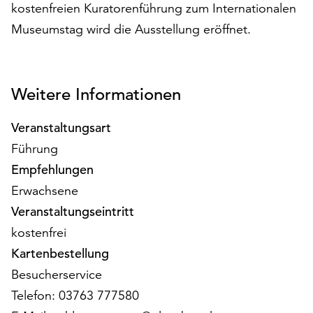
am
kostenfreien Kuratorenführung zum Internationalen
Ende
Museumstag wird die Ausstellung eröffnet.
der
Seite
die
Schaltfläche
Weitere Informationen
„Cookie-
Einstellungen“
Veranstaltungsart
zur
Führung
Verfügung.
Funktionale
Empfehlungen
Cookies
Erwachsene
werden
Veranstaltungseintritt
auch
ohne
kostenfrei
Ihr
Kartenbestellung
Einverständnis
Besucherservice
weiterhin
Telefon: 03763 777580
ausgeführt.