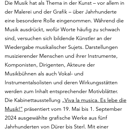
Die Musik hat als Thema in der Kunst – vor allem in
auf
der Malerei und der Grafik – über Jahrhunderte
„Alle
akzeptieren“,
eine besondere Rolle eingenommen. Während die
um
Musik ausdrückt, wofür Worte häufig zu schwach
alle
sind, versuchen sich bildende Künstler an der
Cookies
zu
Wiedergabe musikalischer Sujets. Darstellungen
akzeptieren.
musizierender Menschen und ihrer Instrumente,
Sie
Komponisten, Dirigenten, Akteure der
können
Musikbühnen als auch Vokal- und
Ihr
Einverständnis
Instrumentalsolisten und deren Wirkungsstätten
jederzeit
werden zum Inhalt entsprechender Motivblätter.
ändern
Die Kabinettausstellung
„Viva la musica. Es lebe die
und
widerrufen.
Musik!“
präsentiert vom 19. Mai bis 1. September
Dafür
2024 ausgewählte grafische Werke aus fünf
steht
Jahrhunderten von Dürer bis Sterl. Mit einer
Ihnen