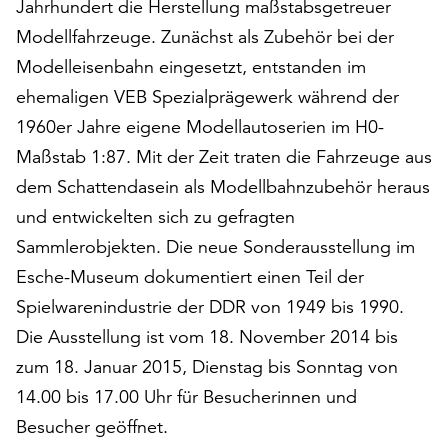
Jahrhundert die Herstellung maßstabsgetreuer
am
Ende
Modellfahrzeuge. Zunächst als Zubehör bei der
der
Modelleisenbahn eingesetzt, entstanden im
Seite
ehemaligen VEB Spezialprägewerk während der
die
Schaltfläche
1960er Jahre eigene Modellautoserien im H0-
„Cookie-
Maßstab 1:87. Mit der Zeit traten die Fahrzeuge aus
Einstellungen“
dem Schattendasein als Modellbahnzubehör heraus
zur
und entwickelten sich zu gefragten
Verfügung.
Funktionale
Sammlerobjekten. Die neue Sonderausstellung im
Cookies
Esche-Museum dokumentiert einen Teil der
werden
Spielwarenindustrie der DDR von 1949 bis 1990.
auch
ohne
Die Ausstellung ist vom 18. November 2014 bis
Ihr
zum 18. Januar 2015, Dienstag bis Sonntag von
Einverständnis
14.00 bis 17.00 Uhr für Besucherinnen und
weiterhin
ausgeführt.
Besucher geöffnet.