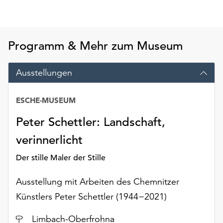
Möchten
Sie
die
verwendeten
Programm & Mehr zum Museum
Cookies
anpassen,
Ausstellungen
erreichen
Sie
die
ESCHE-MUSEUM
Einstellungen
Peter Schettler: Landschaft,
über
die
verinnerlicht
Schaltfläche
„Auswählen“.
Der stille Maler der Stille
Weitere
Ausstellung mit Arbeiten des Chemnitzer
Informationen
Künstlers Peter Schettler (1944−2021)
finden
Sie
Ort
Limbach-Oberfrohna
in