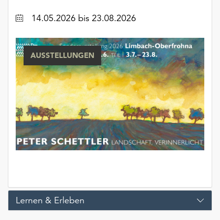
unserer
Datum
14.05.2026
bis 23.08.2026
Datenschutzerklärung
oder
dem
Impressum
AUSSTELLUNGEN
.
Lernen & Erleben