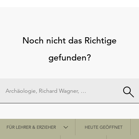
Noch nicht das Richtige
gefunden?
Schnellzugriff
FÜR LEHRER & ERZIEHER
HEUTE GEÖFFNET