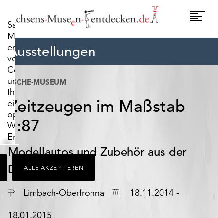
widerrufen.
Umscha
Sachsens-
Naviga
Museen-
entdecken.de
Ausstellungen
verwendet
Cookies,
um
ESCHE-MUSEUM
Ihnen
Zeitzeugen im Maßstab
ein
optimales
1:87
Webseiten-
Erlebnis
zu
Modellautos und Zubehör aus der
bieten.
DDR
ALLE AKZEPTIEREN
Dazu
zählen
Ort
Datum
Cookies,
Limbach-Oberfrohna
18.11.2014 -
die
für
18.01.2015