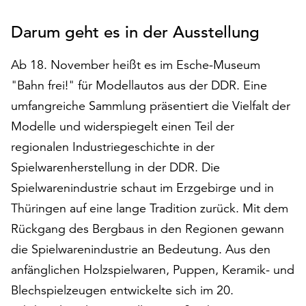
auf
Darum geht es in der Ausstellung
„Alle
akzeptieren“,
um
Ab 18. November heißt es im Esche-Museum
alle
"Bahn frei!" für Modellautos aus der DDR. Eine
Cookies
umfangreiche Sammlung präsentiert die Vielfalt der
zu
akzeptieren.
Modelle und widerspiegelt einen Teil der
Sie
regionalen Industriegeschichte in der
können
Spielwarenherstellung in der DDR. Die
Ihr
Einverständnis
Spielwarenindustrie schaut im Erzgebirge und in
jederzeit
Thüringen auf eine lange Tradition zurück. Mit dem
ändern
Rückgang des Bergbaus in den Regionen gewann
und
die Spielwarenindustrie an Bedeutung. Aus den
widerrufen.
Dafür
anfänglichen Holzspielwaren, Puppen, Keramik- und
steht
Blechspielzeugen entwickelte sich im 20.
Ihnen