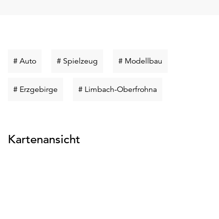
Schlüsselwort
Schlüsselwort
Schlüsselwort
# Auto
# Spielzeug
# Modellbau
suchen
suchen
suchen
Schlüsselwort
Schlüsselwort
# Erzgebirge
# Limbach-Oberfrohna
suchen
suchen
Kartenansicht