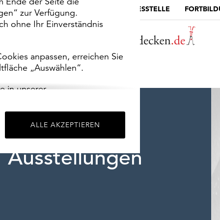
m Ende der Seite die
MUSEUMSPORTAL
DIE LANDESSTELLE
FORTBIL
ngen“ zur Verfügung.
h ohne Ihr Einverständnis
ookies anpassen, erreichen Sie
ltfläche „Auswählen“.
e in unserer
m
Impressum
.
ALLE AKZEPTIEREN
Ausstellungen