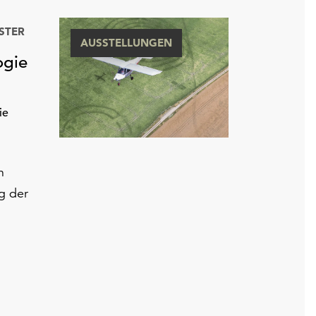
STER
AUSSTELLUNGEN
ogie
ie
h
g der