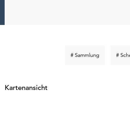
Schlüsselwor
# Sammlung
# Sch
suchen
Kartenansicht