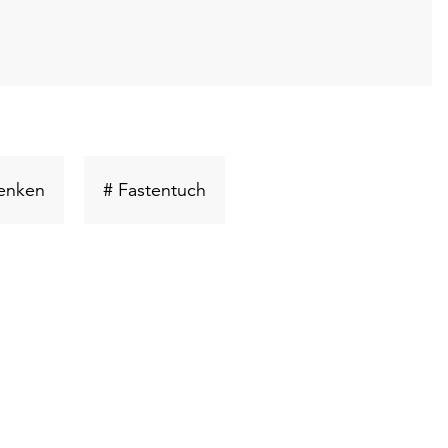
t
Schlüsselwort
Schlüsselwort
enken
# Fastentuch
suchen
suchen