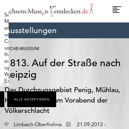
widerrufen.
Umscha
Sachsens-
Naviga
Museen-
entdecken.de
Ausstellungen
verwendet
Cookies,
um
ESCHE-MUSEUM
Ihnen
1813. Auf der Straße nach
ein
optimales
Leipzig
Webseiten-
Erlebnis
zu
Das Durchzugsgebiet Penig, Mühlau,
bieten.
Hartmannsdorf am Vorabend der
ALLE AKZEPTIEREN
Dazu
zählen
Völkerschlacht
Cookies,
die
Ort
Datum
Limbach-Oberfrohna
21.09.2013 -
für