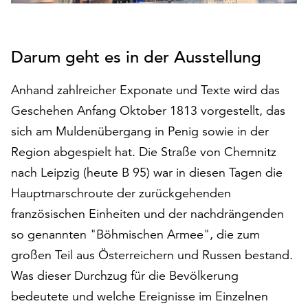
auf
„Alle
akzeptieren“,
Darum geht es in der Ausstellung
um
alle
Anhand zahlreicher Exponate und Texte wird das
Cookies
zu
Geschehen Anfang Oktober 1813 vorgestellt, das
akzeptieren.
sich am Muldenübergang in Penig sowie in der
Sie
Region abgespielt hat. Die Straße von Chemnitz
können
nach Leipzig (heute B 95) war in diesen Tagen die
Ihr
Einverständnis
Hauptmarschroute der zurückgehenden
jederzeit
französischen Einheiten und der nachdrängenden
ändern
so genannten "Böhmischen Armee", die zum
und
widerrufen.
großen Teil aus Österreichern und Russen bestand.
Dafür
Was dieser Durchzug für die Bevölkerung
steht
bedeutete und welche Ereignisse im Einzelnen
Ihnen