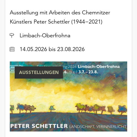
Möchten
Sie
Ausstellung mit Arbeiten des Chemnitzer
die
Künstlers Peter Schettler (1944−2021)
verwendeten
Cookies
Ort
Limbach-Oberfrohna
anpassen,
erreichen
Datum
14.05.2026
bis 23.08.2026
Sie
die
Einstellungen
AUSSTELLUNGEN
über
die
Schaltfläche
„Auswählen“.
Weitere
Informationen
finden
Sie
in