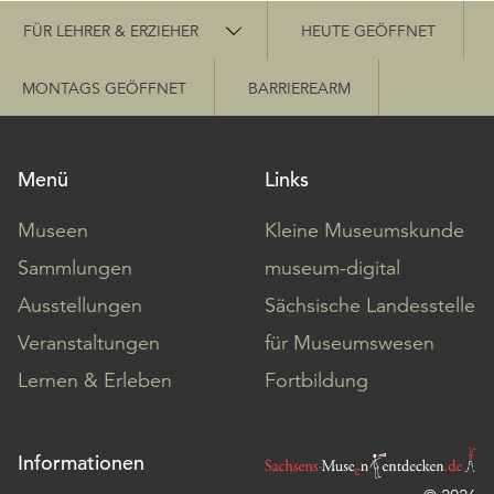
Schnellzugriff
FÜR LEHRER & ERZIEHER
HEUTE GEÖFFNET
MONTAGS GEÖFFNET
BARRIEREARM
Menü
Links
Museen
Kleine Museumskunde
Sammlungen
museum-digital
Ausstellungen
Sächsische Landesstelle
Veranstaltungen
für Museumswesen
Lernen & Erleben
Fortbildung
Informationen