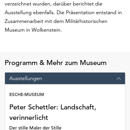
am
verzeichnet wurden, darüber berichtet die
Ende
Ausstellung ebenfalls. Die Präsentation entstand in
der
Zusammenarbeit mit dem Militärhistorischen
Seite
die
Museum in Wolkenstein.
Schaltfläche
„Cookie-
Einstellungen“
zur
Programm & Mehr zum Museum
Verfügung.
Funktionale
Cookies
Ausstellungen
werden
auch
ESCHE-MUSEUM
ohne
Ihr
Peter Schettler: Landschaft,
Einverständnis
weiterhin
verinnerlicht
ausgeführt.
Der stille Maler der Stille