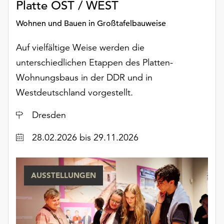
Platte OST / WEST
am
Ende
Wohnen und Bauen in Großtafelbauweise
der
Seite
Auf vielfältige Weise werden die
die
unterschiedlichen Etappen des Platten-
Schaltfläche
„Cookie-
Wohnungsbaus in der DDR und in
Einstellungen“
Westdeutschland vorgestellt.
zur
Verfügung.
Ort
Dresden
Funktionale
Cookies
Datum
28.02.2026
bis 29.11.2026
werden
auch
ohne
AUSSTELLUNGEN
Ihr
Einverständnis
weiterhin
ausgeführt.