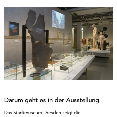
den
Betrieb
der
Seite
notwendig
sind
(funktionale
Cookies),
sowie
solche,
die
lediglich
zu
anonymen
Statistikzwecken
genutzt
Darum geht es in der Ausstellung
werden.
Klicken
Das Stadtmuseum Dresden zeigt die
Sie