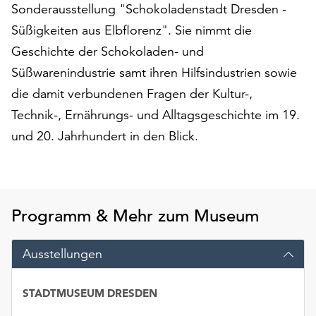
Sonderausstellung "Schokoladenstadt Dresden -
auf
Süßigkeiten aus Elbflorenz". Sie nimmt die
„Alle
akzeptieren“,
Geschichte der Schokoladen- und
um
Süßwarenindustrie samt ihren Hilfsindustrien sowie
alle
die damit verbundenen Fragen der Kultur-,
Cookies
zu
Technik-, Ernährungs- und Alltagsgeschichte im 19.
akzeptieren.
und 20. Jahrhundert in den Blick.
Sie
können
Ihr
Einverständnis
jederzeit
Programm & Mehr zum Museum
ändern
und
Ausstellungen
widerrufen.
Dafür
steht
STADTMUSEUM DRESDEN
Ihnen