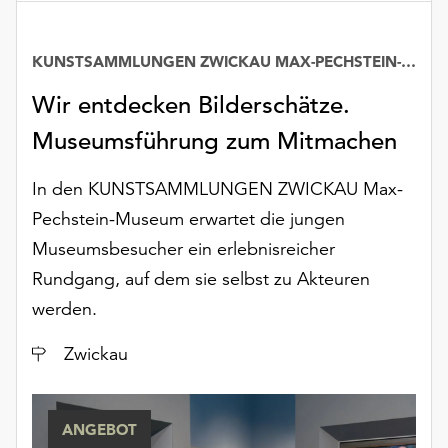
unserer
Datenschutzerklärung
oder
KUNSTSAMMLUNGEN ZWICKAU MAX-PECHSTEIN-MUSEUM
dem
Wir entdecken Bilderschätze.
Impressum
.
Museumsführung zum Mitmachen
In den KUNSTSAMMLUNGEN ZWICKAU Max-
Pechstein-Museum erwartet die jungen
Museumsbesucher ein erlebnisreicher
Rundgang, auf dem sie selbst zu Akteuren
werden.
Ort
Zwickau
ANGEBOT