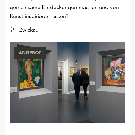
Möchten
gemeinsame Entdeckungen machen und von
Sie
Kunst inspirieren lassen?
die
verwendeten
Ort
Zwickau
Cookies
anpassen,
erreichen
Sie
ANGEBOT
die
Einstellungen
über
die
Schaltfläche
„Auswählen“.
Weitere
Informationen
finden
Sie
in