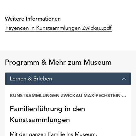
am
Ende
der
Weitere Informationen
Seite
Fayencen in Kunstsammlungen Zwickau.pdf
die
Schaltfläche
„Cookie-
Einstellungen“
zur
Programm & Mehr zum Museum
Verfügung.
Funktionale
Lernen & Erleben
Cookies
werden
auch
KUNSTSAMMLUNGEN ZWICKAU MAX-PECHSTEIN-MUSEUM
ohne
Familienführung in den
Ihr
Einverständnis
Kunstsammlungen
weiterhin
ausgeführt.
Mit der ganzen Familie ins Museum,