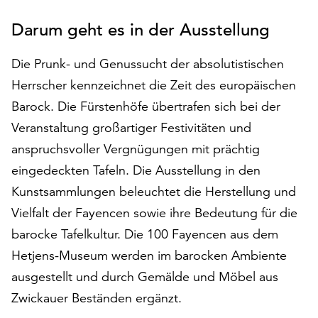
auf
Darum geht es in der Ausstellung
„Alle
akzeptieren“,
Die Prunk- und Genussucht der absolutistischen
um
alle
Herrscher kennzeichnet die Zeit des europäischen
Cookies
Barock. Die Fürstenhöfe übertrafen sich bei der
zu
Veranstaltung großartiger Festivitäten und
akzeptieren.
Sie
anspruchsvoller Vergnügungen mit prächtig
können
eingedeckten Tafeln. Die Ausstellung in den
Ihr
Kunstsammlungen beleuchtet die Herstellung und
Einverständnis
jederzeit
Vielfalt der Fayencen sowie ihre Bedeutung für die
ändern
barocke Tafelkultur. Die 100 Fayencen aus dem
und
Hetjens-Museum werden im barocken Ambiente
widerrufen.
Dafür
ausgestellt und durch Gemälde und Möbel aus
steht
Zwickauer Beständen ergänzt.
Ihnen