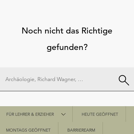
Noch nicht das Richtige
gefunden?
Schnellzugriff
FÜR LEHRER & ERZIEHER
HEUTE GEÖFFNET
MONTAGS GEÖFFNET
BARRIEREARM