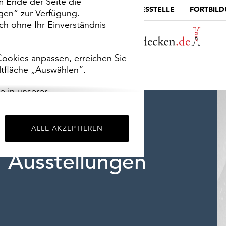
m Ende der Seite die
MUSEUMSPORTAL
DIE LANDESSTELLE
FORTBIL
ngen“ zur Verfügung.
h ohne Ihr Einverständnis
ookies anpassen, erreichen Sie
ltfläche „Auswählen“.
e in unserer
m
Impressum
.
ALLE AKZEPTIEREN
Ausstellungen