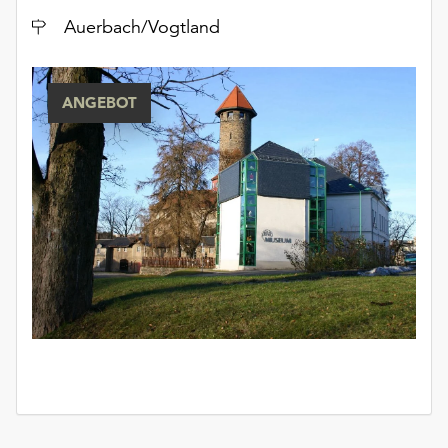
unserer
Ort
Auerbach/Vogtland
Datenschutzerklärung
oder
dem
ANGEBOT
Impressum
.