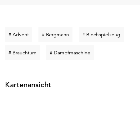
Schlüsselwort
Schlüsselwort
Schlüsse
# Advent
# Bergmann
# Blechspielzeug
suchen
suchen
suchen
Schlüsselwort
Schlüsselwort
# Brauchtum
# Dampfmaschine
suchen
suchen
Kartenansicht