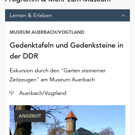
am
Ende
Lernen & Erleben
der
Seite
die
MUSEUM AUERBACH/VOGTLAND
Schaltfläche
Gedenktafeln und Gedenksteine in
„Cookie-
Einstellungen“
der DDR
zur
Verfügung.
Exkursion durch den "Garten steinerner
Funktionale
Cookies
Zeitzeugen" am Museum Auerbach
werden
Ort
auch
Auerbach/Vogtland
ohne
Ihr
Einverständnis
ANGEBOT
weiterhin
ausgeführt.