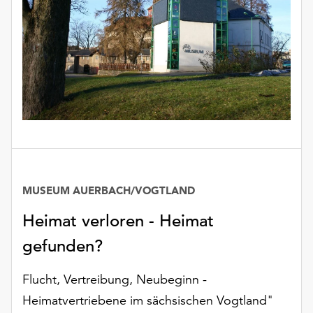
Möchten
Sie
die
verwendeten
Cookies
anpassen,
erreichen
Sie
die
Einstellungen
über
die
MUSEUM AUERBACH/VOGTLAND
Schaltfläche
„Auswählen“.
Heimat verloren - Heimat
gefunden?
Weitere
Informationen
finden
Flucht, Vertreibung, Neubeginn -
Sie
Heimatvertriebene im sächsischen Vogtland"
in