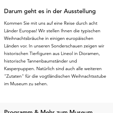
auf
Darum geht es in der Ausstellung
„Alle
akzeptieren“,
um
Kommen Sie mit uns auf eine Reise durch acht
alle
Länder Europas! Wir stellen Ihnen die typischen
Cookies
Weihnachtsbräuche in einigen europäischen
zu
akzeptieren.
Länden vor. In unseren Sonderschauen zeigen wir
Sie
historischen Tierfiguren aus Lineol in Dioramen,
können
historische Tannenbaumständer und
Ihr
Kasperpuppen. Natürlich sind auch alle weiteren
Einverständnis
jederzeit
"Zutaten" für die vogtländischen Weihnachtsstube
ändern
im Museum zu sehen.
und
widerrufen.
Dafür
steht
Ihnen
Programm & Mehr zum Museum