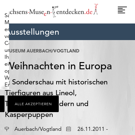
widerrufen.
Umscha
Sachsens-
Naviga
Museen-
entdecken.de
Ausstellungen
verwendet
Cookies,
um
MUSEUM AUERBACH/VOGTLAND
Ihnen
Weihnachten in Europa
ein
optimales
Webseiten-
& Sonderschau mit historischen
Erlebnis
zu
Tierfiguren aus Lineol,
bieten.
Tannenbaumständern und
ALLE AKZEPTIEREN
Dazu
zählen
Kasperpuppen
Cookies,
die
Ort
Datum
Auerbach/Vogtland
26.11.2011 -
für