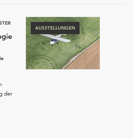
STER
AUSSTELLUNGEN
ogie
ie
h
g der