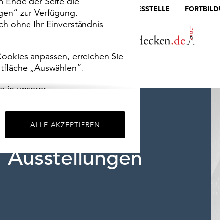
m Ende der Seite die
MUSEUMSPORTAL
DIE LANDESSTELLE
FORTBIL
ngen“ zur Verfügung.
h ohne Ihr Einverständnis
ookies anpassen, erreichen Sie
ltfläche „Auswählen“.
e in unserer
m
Impressum
.
ALLE AKZEPTIEREN
Ausstellungen