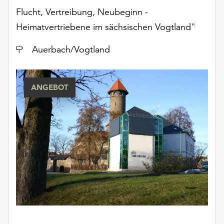
unserer
Flucht, Vertreibung, Neubeginn -
Datenschutzerklärung
Heimatvertriebene im sächsischen Vogtland"
oder
dem
Ort
Auerbach/Vogtland
Impressum
.
ANGEBOT