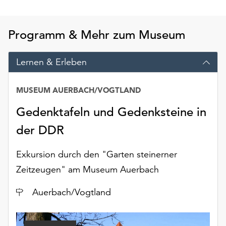
am
Ende
der
Programm & Mehr zum Museum
Seite
die
Lernen & Erleben
Schaltfläche
„Cookie-
Einstellungen“
MUSEUM AUERBACH/VOGTLAND
zur
Verfügung.
Gedenktafeln und Gedenksteine in
Funktionale
der DDR
Cookies
werden
Exkursion durch den "Garten steinerner
auch
ohne
Zeitzeugen" am Museum Auerbach
Ihr
Einverständnis
Ort
Auerbach/Vogtland
weiterhin
ausgeführt.