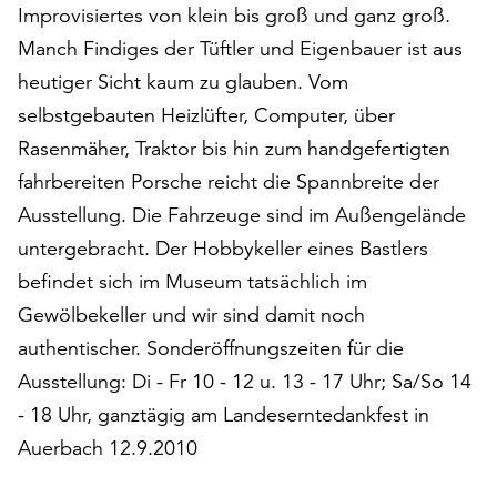
Improvisiertes von klein bis groß und ganz groß.
auf
„Alle
Manch Findiges der Tüftler und Eigenbauer ist aus
akzeptieren“,
heutiger Sicht kaum zu glauben. Vom
um
selbstgebauten Heizlüfter, Computer, über
alle
Rasenmäher, Traktor bis hin zum handgefertigten
Cookies
zu
fahrbereiten Porsche reicht die Spannbreite der
akzeptieren.
Ausstellung. Die Fahrzeuge sind im Außengelände
Sie
untergebracht. Der Hobbykeller eines Bastlers
können
Ihr
befindet sich im Museum tatsächlich im
Einverständnis
Gewölbekeller und wir sind damit noch
jederzeit
authentischer. Sonderöffnungszeiten für die
ändern
und
Ausstellung: Di - Fr 10 - 12 u. 13 - 17 Uhr; Sa/So 14
widerrufen.
- 18 Uhr, ganztägig am Landeserntedankfest in
Dafür
Auerbach 12.9.2010
steht
Ihnen