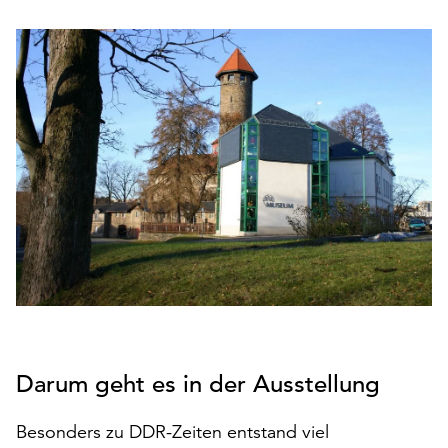
den
Betrieb
der
Seite
notwendig
sind
(funktionale
Cookies),
sowie
solche,
die
lediglich
zu
anonymen
Statistikzwecken
genutzt
Darum geht es in der Ausstellung
werden.
Klicken
Besonders zu DDR-Zeiten entstand viel
Sie