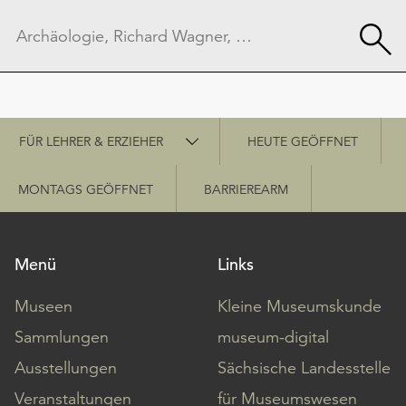
Schnellzugriff
FÜR LEHRER & ERZIEHER
HEUTE GEÖFFNET
MONTAGS GEÖFFNET
BARRIEREARM
Menü
Links
Museen
Kleine Museumskunde
Sammlungen
museum-digital
Ausstellungen
Sächsische Landesstelle
Veranstaltungen
für Museumswesen