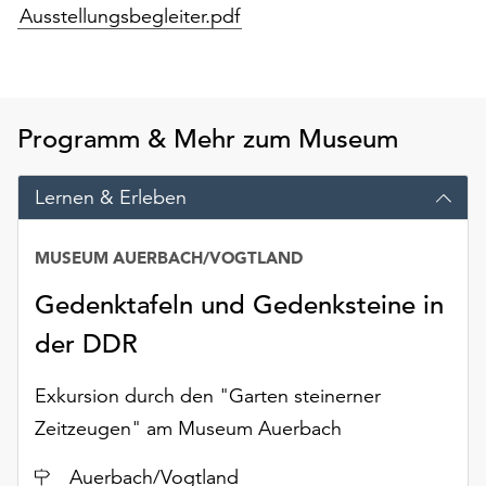
am
Ausstellungsbegleiter.pdf
Ende
der
Seite
die
Schaltfläche
Programm & Mehr zum Museum
„Cookie-
Einstellungen“
Lernen & Erleben
zur
Verfügung.
Funktionale
MUSEUM AUERBACH/VOGTLAND
Cookies
Gedenktafeln und Gedenksteine in
werden
auch
der DDR
ohne
Ihr
Exkursion durch den "Garten steinerner
Einverständnis
Zeitzeugen" am Museum Auerbach
weiterhin
ausgeführt.
Ort
Auerbach/Vogtland