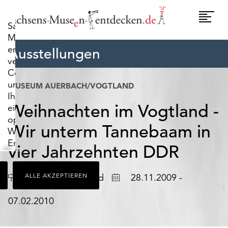
widerrufen.
Umscha
Sachsens-
Naviga
Museen-
entdecken.de
Ausstellungen
verwendet
Cookies,
um
MUSEUM AUERBACH/VOGTLAND
Ihnen
Weihnachten im Vogtland -
ein
optimales
Wir unterm Tannebaam in
Webseiten-
Erlebnis
vier Jahrzehnten DDR
zu
bieten.
Ort
Datum
Auerbach/Vogtland
ALLE AKZEPTIEREN
28.11.2009 -
Dazu
zählen
07.02.2010
Cookies,
die
für