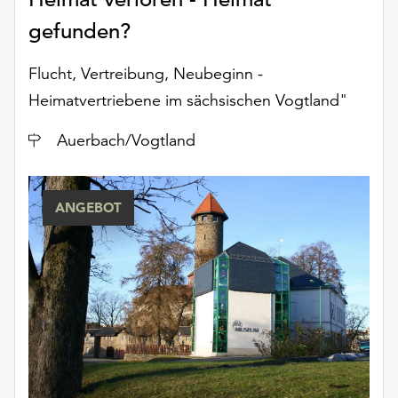
unserer
gefunden?
Datenschutzerklärung
oder
Flucht, Vertreibung, Neubeginn -
dem
Impressum
Heimatvertriebene im sächsischen Vogtland"
.
Ort
Auerbach/Vogtland
ANGEBOT