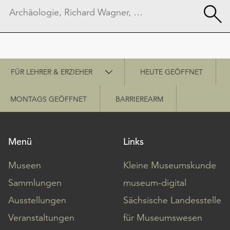
Schnellzugriff
FÜR LEHRER & ERZIEHER
HEUTE GEÖFFNET
MONTAGS GEÖFFNET
BARRIEREARM
Menü
Links
Museen
Kleine Museumskunde
Sammlungen
museum-digital
Ausstellungen
Sächsische Landesstelle
Veranstaltungen
für Museumswesen