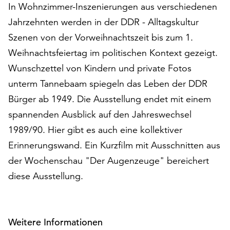
In Wohnzimmer-Inszenierungen aus verschiedenen
auf
Jahrzehnten werden in der DDR - Alltagskultur
„Alle
akzeptieren“,
Szenen von der Vorweihnachtszeit bis zum 1.
um
Weihnachtsfeiertag im politischen Kontext gezeigt.
alle
Wunschzettel von Kindern und private Fotos
Cookies
zu
unterm Tannebaam spiegeln das Leben der DDR
akzeptieren.
Bürger ab 1949. Die Ausstellung endet mit einem
Sie
spannenden Ausblick auf den Jahreswechsel
können
Ihr
1989/90. Hier gibt es auch eine kollektiver
Einverständnis
Erinnerungswand. Ein Kurzfilm mit Ausschnitten aus
jederzeit
der Wochenschau "Der Augenzeuge" bereichert
ändern
und
diese Ausstellung.
widerrufen.
Dafür
steht
Weitere Informationen
Ihnen