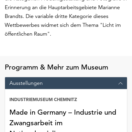
Möchten
Erinnerung an die Hauptarbeitsgebiete Marianne
Sie
Brandts. Die variable dritte Kategorie dieses
die
verwendeten
Wettbewerbes widmet sich dem Thema "Licht im
Cookies
öffentlichen Raum".
anpassen,
erreichen
Sie
die
Einstellungen
Programm & Mehr zum Museum
über
die
Ausstellungen
Schaltfläche
„Auswählen“.
INDUSTRIEMUSEUM CHEMNITZ
Weitere
Informationen
Made in Germany – Industrie und
finden
Zwangsarbeit im
Sie
in