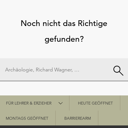
Noch nicht das Richtige
gefunden?
Schnellzugriff
FÜR LEHRER & ERZIEHER
HEUTE GEÖFFNET
MONTAGS GEÖFFNET
BARRIEREARM