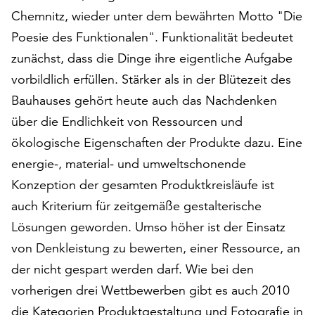
am
Chemnitz, wieder unter dem bewährten Motto "Die
Ende
Poesie des Funktionalen". Funktionalität bedeutet
der
Seite
zunächst, dass die Dinge ihre eigentliche Aufgabe
die
vorbildlich erfüllen. Stärker als in der Blütezeit des
Schaltfläche
Bauhauses gehört heute auch das Nachdenken
„Cookie-
Einstellungen“
über die Endlichkeit von Ressourcen und
zur
ökologische Eigenschaften der Produkte dazu. Eine
Verfügung.
energie-, material- und umweltschonende
Funktionale
Cookies
Konzeption der gesamten Produktkreisläufe ist
werden
auch Kriterium für zeitgemäße gestalterische
auch
Lösungen geworden. Umso höher ist der Einsatz
ohne
von Denkleistung zu bewerten, einer Ressource, an
Ihr
Einverständnis
der nicht gespart werden darf. Wie bei den
weiterhin
vorherigen drei Wettbewerben gibt es auch 2010
ausgeführt.
die Kategorien Produktgestaltung und Fotografie in