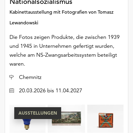
Nationalsozialismus
unserer
Datenschutzerklärung
Kabinettausstellung mit Fotografien von Tomasz
oder
Lewandowski
dem
Impressum
Die Fotos zeigen Produkte, die zwischen 1939
.
und 1945 in Unternehmen gefertigt wurden,
welche am NS-Zwangsarbeitssystem beteiligt
waren.
Ort
Chemnitz
Datum
20.03.2026
bis 11.04.2027
AUSSTELLUNGEN