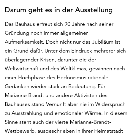
auf
Darum geht es in der Ausstellung
„Alle
akzeptieren“,
Das Bauhaus erfreut sich 90 Jahre nach seiner
um
Gründung noch immer allgemeiner
alle
Cookies
Aufmerksamkeit. Doch nicht nur das Jubiläum ist
zu
ein Grund dafür. Unter dem Eindruck mehrerer sich
akzeptieren.
überlagernder Krisen, darunter die der
Sie
können
Weltwirtschaft und des Weltklimas, gewinnen nach
Ihr
einer Hochphase des Hedonismus rationale
Einverständnis
Gedanken wieder stark an Bedeutung. Für
jederzeit
ändern
Marianne Brandt und andere Aktivisten des
und
Bauhauses stand Vernunft aber nie im Widerspruch
widerrufen.
zu Ausstrahlung und emotionaler Wärme. In diesem
Dafür
Sinne steht auch der vierte Marianne-Brandt-
steht
Ihnen
Wettbewerb, ausgeschrieben in ihrer Heimatstadt