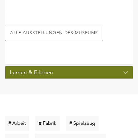
ALLE AUSSTELLUNGEN DES MUSEUMS
Lernen & Erleben
Schlüsselwort
Schlüsselwort
Schlüsselwort
# Arbeit
# Fabrik
# Spielzeug
suchen
suchen
suchen