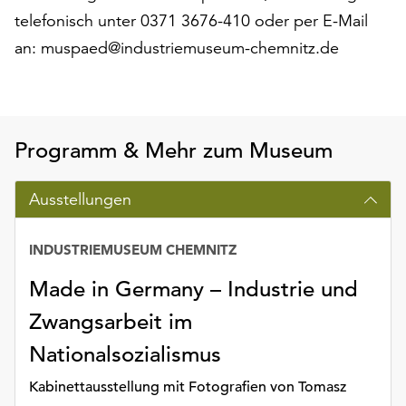
Möchten
telefonisch unter 0371 3676-410 oder per E-Mail
Sie
an: muspaed@industriemuseum-chemnitz.de
die
verwendeten
Cookies
anpassen,
erreichen
Programm & Mehr zum Museum
Sie
die
Ausstellungen
Einstellungen
über
die
INDUSTRIEMUSEUM CHEMNITZ
Schaltfläche
„Auswählen“.
Made in Germany – Industrie und
Weitere
Zwangsarbeit im
Informationen
Nationalsozialismus
finden
Sie
Kabinettausstellung mit Fotografien von Tomasz
in