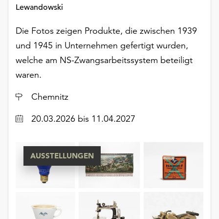
Lewandowski
unserer
Datenschutzerklärung
Die Fotos zeigen Produkte, die zwischen 1939
oder
dem
und 1945 in Unternehmen gefertigt wurden,
Impressum
welche am NS-Zwangsarbeitssystem beteiligt
.
waren.
Ort
Chemnitz
Datum
20.03.2026
bis 11.04.2027
AUSSTELLUNGEN