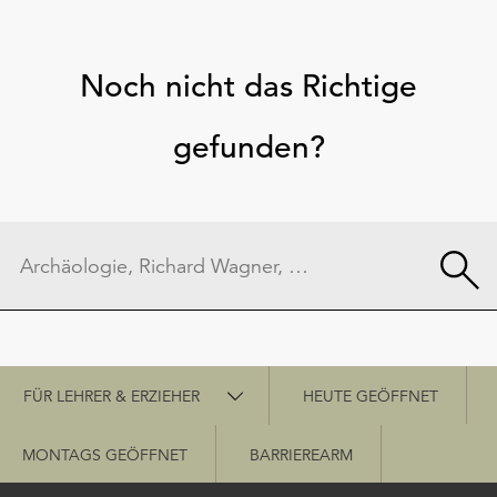
Noch nicht das Richtige
gefunden?
Schnellzugriff
FÜR LEHRER & ERZIEHER
HEUTE GEÖFFNET
MONTAGS GEÖFFNET
BARRIEREARM