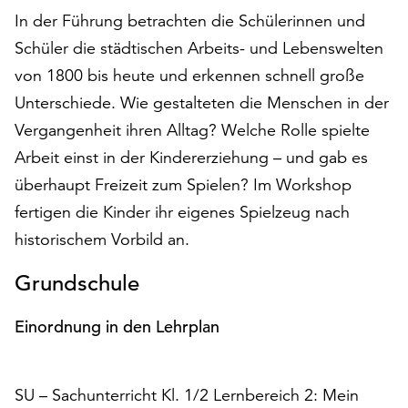
auf
In der Führung betrachten die Schülerinnen und
„Alle
Schüler die städtischen Arbeits- und Lebenswelten
akzeptieren“,
von 1800 bis heute und erkennen schnell große
um
alle
Unterschiede. Wie gestalteten die Menschen in der
Cookies
Vergangenheit ihren Alltag? Welche Rolle spielte
zu
Arbeit einst in der Kindererziehung – und gab es
akzeptieren.
überhaupt Freizeit zum Spielen? Im Workshop
Sie
können
fertigen die Kinder ihr eigenes Spielzeug nach
Ihr
historischem Vorbild an.
Einverständnis
jederzeit
Grundschule
ändern
und
Einordnung in den Lehrplan
widerrufen.
Dafür
steht
SU – Sachunterricht Kl. 1/2 Lernbereich 2: Mein
Ihnen