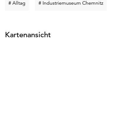
Schlüsselwort
Schlüsselwort
# Alltag
# Industriemuseum Chemnitz
suchen
suchen
Kartenansicht