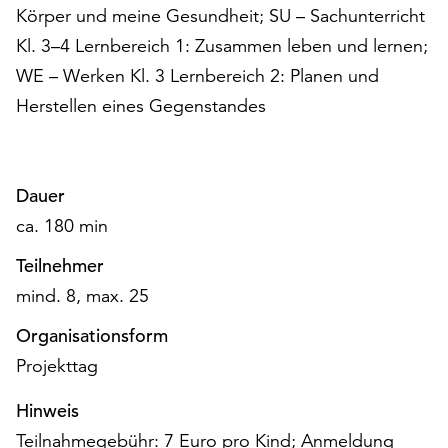
am
Körper und meine Gesundheit; SU – Sachunterricht
Ende
Kl. 3–4 Lernbereich 1: Zusammen leben und lernen;
der
WE – Werken Kl. 3 Lernbereich 2: Planen und
Seite
die
Herstellen eines Gegenstandes
Schaltfläche
„Cookie-
Einstellungen“
zur
Dauer
Verfügung.
ca. 180 min
Funktionale
Cookies
Teilnehmer
werden
mind. 8, max. 25
auch
ohne
Organisationsform
Ihr
Projekttag
Einverständnis
weiterhin
Hinweis
ausgeführt.
Teilnahmegebühr: 7 Euro pro Kind; Anmeldung