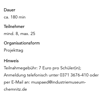
unserer
Datenschutzerklärung
Dauer
oder
ca. 180 min
dem
Impressum
Teilnehmer
.
mind. 8, max. 25
Organisationsform
Projekttag
Hinweis
Teilnahmegebühr: 7 Euro pro Schüler(in);
Anmeldung telefonisch unter 0371 3676-410 oder
per E-Mail an: muspaed@industriemuseum-
chemnitz.de