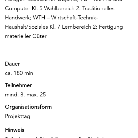
am
Computer Kl. 5 Wahlbereich 2: Traditionelles
Ende
der
Handwerk; WTH – Wirtschaft-Technik-
Seite
Haushalt/Soziales Kl. 7 Lernbereich 2: Fertigung
die
materieller Güter
Schaltfläche
„Cookie-
Einstellungen“
zur
Dauer
Verfügung.
ca. 180 min
Funktionale
Cookies
Teilnehmer
werden
mind. 8, max. 25
auch
ohne
Organisationsform
Ihr
Projekttag
Einverständnis
weiterhin
Hinweis
ausgeführt.