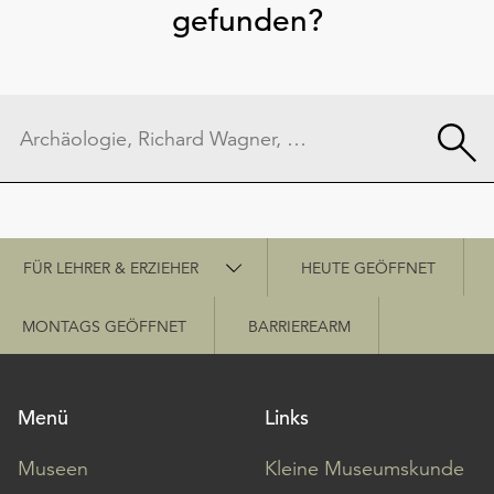
gefunden?
Schnellzugriff
FÜR LEHRER & ERZIEHER
HEUTE GEÖFFNET
MONTAGS GEÖFFNET
BARRIEREARM
Menü
Links
Museen
Kleine Museumskunde