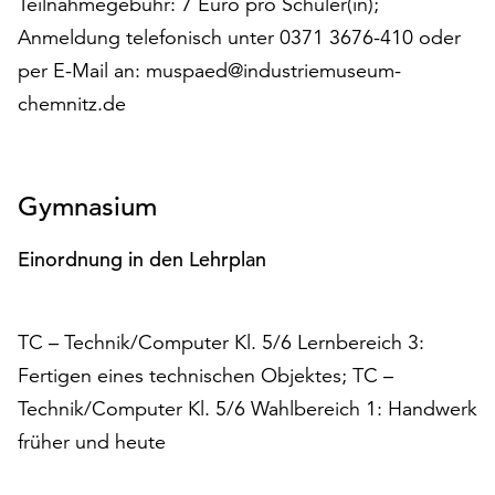
Teilnahmegebühr: 7 Euro pro Schüler(in);
Möchten
Anmeldung telefonisch unter 0371 3676-410 oder
Sie
die
per E-Mail an: muspaed@industriemuseum-
verwendeten
chemnitz.de
Cookies
anpassen,
erreichen
Sie
Gymnasium
die
Einstellungen
Einordnung in den Lehrplan
über
die
Schaltfläche
TC – Technik/Computer Kl. 5/6 Lernbereich 3:
„Auswählen“.
Fertigen eines technischen Objektes; TC –
Weitere
Technik/Computer Kl. 5/6 Wahlbereich 1: Handwerk
Informationen
finden
früher und heute
Sie
in