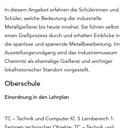
auf
In diesem Angebot erfahren die Schülerinnen und
„Alle
Schüler, welche Bedeutung die industrielle
akzeptieren“,
um
Metallgießerei bis heute innehat. Sie führen selbst
alle
einen Gießprozess durch und erhalten Einblicke in
Cookies
die spanlose und spanende Metallbearbeitung. Im
zu
akzeptieren.
Ausstellungsrundgang wird das Industriemuseum
Sie
Chemnitz als ehemalige Gießerei und wichtiger
können
lokalhistorischer Standort vorgestellt.
Ihr
Einverständnis
Oberschule
jederzeit
ändern
Einordnung in den Lehrplan
und
widerrufen.
Dafür
steht
TC – Technik und Computer Kl. 5 Lernbereich 1:
Ihnen
Fertigen technischer Objekte; TC – Technik und