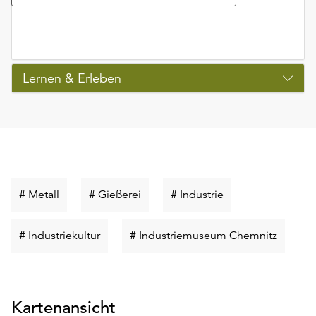
Lernen & Erleben
Schlüsselwort
Schlüsselwort
Schlüsselwort
# Metall
# Gießerei
# Industrie
suchen
suchen
suchen
Schlüsselwort
Schlüss
# Industriekultur
# Industriemuseum Chemnitz
suchen
suchen
Kartenansicht