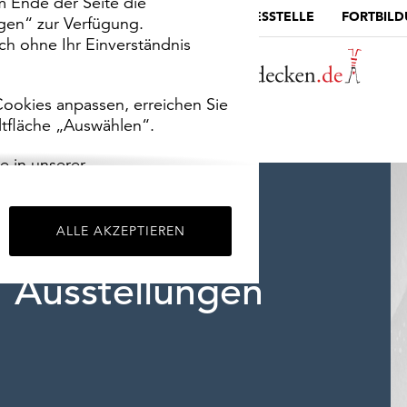
m Ende der Seite die
MUSEUMSPORTAL
DIE LANDESSTELLE
FORTBIL
ngen“ zur Verfügung.
h ohne Ihr Einverständnis
ookies anpassen, erreichen Sie
ltfläche „Auswählen“.
e in unserer
m
Impressum
.
ALLE AKZEPTIEREN
Ausstellungen