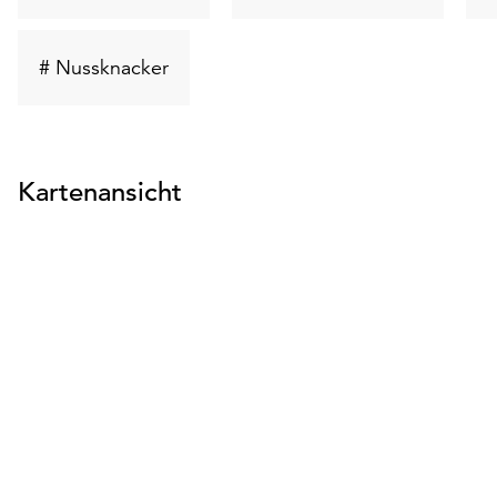
suchen
suchen
Schlüsselwort
# Nussknacker
suchen
Kartenansicht