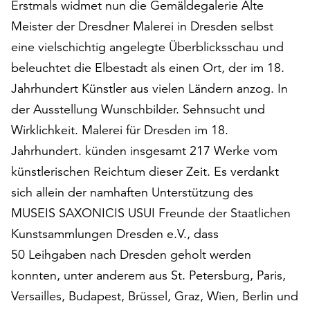
Erstmals widmet nun die Gemäldegalerie Alte
am
Ende
Meister der Dresdner Malerei in Dresden selbst
der
eine vielschichtig angelegte Überblicksschau und
Seite
beleuchtet die Elbestadt als einen Ort, der im 18.
die
Schaltfläche
Jahrhundert Künstler aus vielen Ländern anzog. In
„Cookie-
der Ausstellung Wunschbilder. Sehnsucht und
Einstellungen“
Wirklichkeit. Malerei für Dresden im 18.
zur
Verfügung.
Jahrhundert. künden insgesamt 217 Werke vom
Funktionale
künstlerischen Reichtum dieser Zeit. Es verdankt
Cookies
sich allein der namhaften Unterstützung des
werden
MUSEIS SAXONICIS USUI Freunde der Staatlichen
auch
ohne
Kunstsammlungen Dresden e.V., dass
Ihr
50 Leihgaben nach Dresden geholt werden
Einverständnis
konnten, unter anderem aus St. Petersburg, Paris,
weiterhin
ausgeführt.
Versailles, Budapest, Brüssel, Graz, Wien, Berlin und