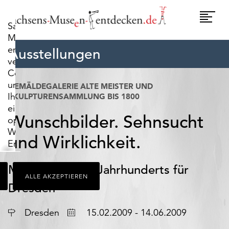
widerrufen.
Umscha
Sachsens-
Naviga
Museen-
entdecken.de
Ausstellungen
verwendet
Cookies,
um
GEMÄLDEGALERIE ALTE MEISTER UND
Ihnen
SKULPTURENSAMMLUNG BIS 1800
ein
Wunschbilder. Sehnsucht
optimales
Webseiten-
und Wirklichkeit.
Erlebnis
zu
bieten.
Malerei des 18. Jahrhunderts für
ALLE AKZEPTIEREN
Dazu
Dresden
zählen
Cookies,
Ort
Datum
Dresden
15.02.2009 - 14.06.2009
die
für