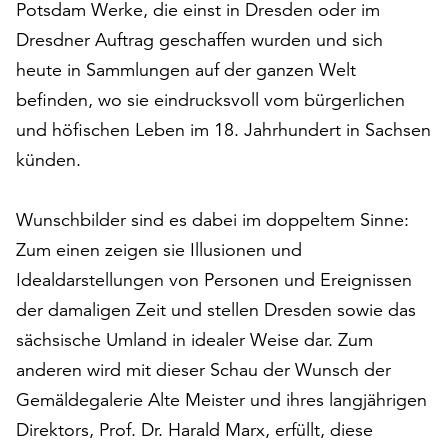
Potsdam Werke, die einst in Dresden oder im
Möchten
Sie
Dresdner Auftrag geschaffen wurden und sich
die
heute in Sammlungen auf der ganzen Welt
verwendeten
befinden, wo sie eindrucksvoll vom bürgerlichen
Cookies
anpassen,
und höfischen Leben im 18. Jahrhundert in Sachsen
erreichen
künden.
Sie
die
Wunschbilder sind es dabei im doppeltem Sinne:
Einstellungen
über
Zum einen zeigen sie Illusionen und
die
Idealdarstellungen von Personen und Ereignissen
Schaltfläche
der damaligen Zeit und stellen Dresden sowie das
„Auswählen“.
sächsische Umland in idealer Weise dar. Zum
Weitere
anderen wird mit dieser Schau der Wunsch der
Informationen
finden
Gemäldegalerie Alte Meister und ihres langjährigen
Sie
Direktors, Prof. Dr. Harald Marx, erfüllt, diese
in