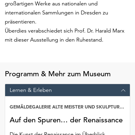
großartigen Werke aus nationalen und
unserer
Datenschutzerklärung
internationalen Sammlungen in Dresden zu
oder
präsentieren.
dem
Überdies verabschiedet sich Prof. Dr. Harald Marx
Impressum
mit dieser Ausstellung in den Ruhestand.
.
Programm & Mehr zum Museum
Lernen & Erleben
GEMÄLDEGALERIE ALTE MEISTER UND SKULPTURENSAMMLUNG BIS 1800
Auf den Spuren… der Renaissance
Die Kunst der Renaissance im Überblick