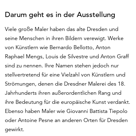
auf
„Alle
Darum geht es in der Ausstellung
akzeptieren“,
um
Viele große Maler haben das alte Dresden und
alle
seine Menschen in ihren Bildern verewigt. Werke
Cookies
von Künstlern wie Bernardo Bellotto, Anton
zu
akzeptieren.
Raphael Mengs, Louis de Silvestre und Anton Graff
Sie
sind zu nennen. Ihre Namen stehen jedoch nur
können
stellvertretend für eine Vielzahl von Künstlern und
Ihr
Einverständnis
Strömungen, denen die Dresdner Malerei des 18.
jederzeit
Jahrhunderts ihren außerordentlichen Rang und
ändern
ihre Bedeutung für die europäische Kunst verdankt.
und
Ebenso haben Maler wie Giovanni Battista Tiepolo
widerrufen.
Dafür
oder Antoine Pesne an anderen Orten für Dresden
steht
gewirkt.
Ihnen