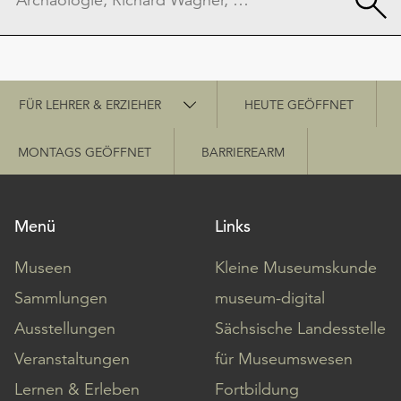
Schnellzugriff
FÜR LEHRER & ERZIEHER
HEUTE GEÖFFNET
MONTAGS GEÖFFNET
BARRIEREARM
Menü
Links
Museen
Kleine Museumskunde
Sammlungen
museum-digital
Ausstellungen
Sächsische Landesstelle
Veranstaltungen
für Museumswesen
Lernen & Erleben
Fortbildung