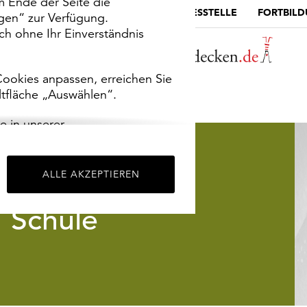
m Ende der Seite die
MUSEUMSPORTAL
DIE LANDESSTELLE
FORTBIL
ngen“ zur Verfügung.
h ohne Ihr Einverständnis
ookies anpassen, erreichen Sie
ltfläche „Auswählen“.
e in unserer
m
Impressum
.
ALLE AKZEPTIEREN
Schule