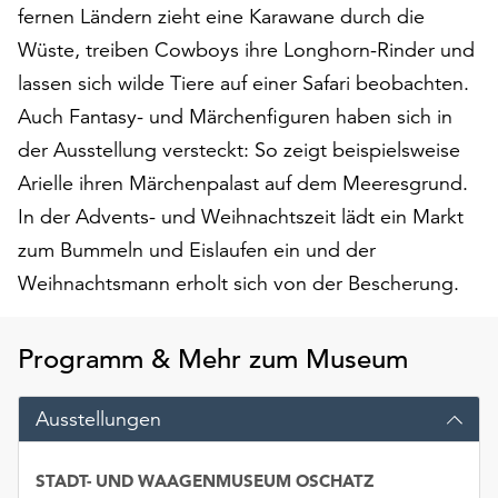
am
fernen Ländern zieht eine Karawane durch die
Ende
Wüste, treiben Cowboys ihre Longhorn-Rinder und
der
lassen sich wilde Tiere auf einer Safari beobachten.
Seite
die
Auch Fantasy- und Märchenfiguren haben sich in
Schaltfläche
der Ausstellung versteckt: So zeigt beispielsweise
„Cookie-
Arielle ihren Märchenpalast auf dem Meeresgrund.
Einstellungen“
zur
In der Advents- und Weihnachtszeit lädt ein Markt
Verfügung.
zum Bummeln und Eislaufen ein und der
Funktionale
Weihnachtsmann erholt sich von der Bescherung.
Cookies
werden
auch
Programm & Mehr zum Museum
ohne
Ihr
Ausstellungen
Einverständnis
weiterhin
ausgeführt.
STADT- UND WAAGENMUSEUM OSCHATZ
Datum