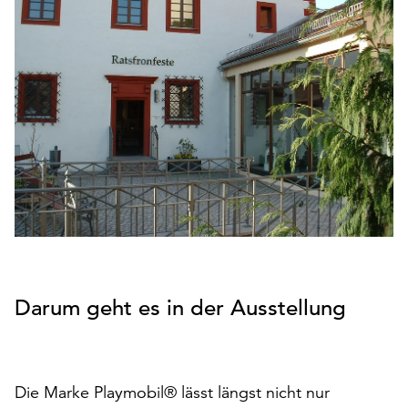
den
Betrieb
der
Seite
notwendig
sind
(funktionale
Cookies),
sowie
solche,
die
lediglich
zu
anonymen
Darum geht es in der Ausstellung
Statistikzwecken
genutzt
werden.
Klicken
Die Marke Playmobil® lässt längst nicht nur
Sie