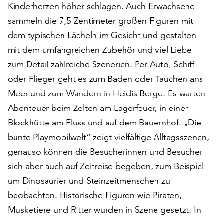
Kinderherzen höher schlagen. Auch Erwachsene
auf
sammeln die 7,5 Zentimeter großen Figuren mit
„Alle
akzeptieren“,
dem typischen Lächeln im Gesicht und gestalten
um
mit dem umfangreichen Zubehör und viel Liebe
alle
zum Detail zahlreiche Szenerien. Per Auto, Schiff
Cookies
zu
oder Flieger geht es zum Baden oder Tauchen ans
akzeptieren.
Meer und zum Wandern in Heidis Berge. Es warten
Sie
Abenteuer beim Zelten am Lagerfeuer, in einer
können
Ihr
Blockhütte am Fluss und auf dem Bauernhof. „Die
Einverständnis
bunte Playmobilwelt“ zeigt vielfältige Alltagsszenen,
jederzeit
genauso können die Besucherinnen und Besucher
ändern
sich aber auch auf Zeitreise begeben, zum Beispiel
und
widerrufen.
um Dinosaurier und Steinzeitmenschen zu
Dafür
beobachten. Historische Figuren wie Piraten,
steht
Musketiere und Ritter wurden in Szene gesetzt. In
Ihnen