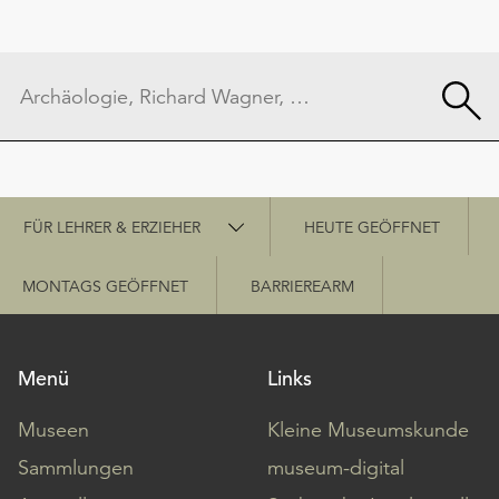
Schnellzugriff
FÜR LEHRER & ERZIEHER
HEUTE GEÖFFNET
MONTAGS GEÖFFNET
BARRIEREARM
Menü
Links
Museen
Kleine Museumskunde
Sammlungen
museum-digital