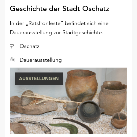
Möchten
Geschichte der Stadt Oschatz
Sie
die
In der „Ratsfronfeste“ befindet sich eine
verwendeten
Dauerausstellung zur Stadtgeschichte.
Cookies
anpassen,
Ort
Oschatz
erreichen
Sie
Dauerausstellung
die
Einstellungen
über
AUSSTELLUNGEN
die
Schaltfläche
„Auswählen“.
Weitere
Informationen
finden
Sie
in