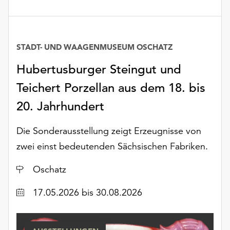
unserer
Datenschutzerklärung
oder
dem
STADT- UND WAAGENMUSEUM OSCHATZ
Impressum
Hubertusburger Steingut und
.
Teichert Porzellan aus dem 18. bis
20. Jahrhundert
Die Sonderausstellung zeigt Erzeugnisse von
zwei einst bedeutenden Sächsischen Fabriken.
Ort
Oschatz
Datum
17.05.2026
bis 30.08.2026