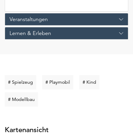
Veranstaltungen
Lernen & Erleben
Schlüsselwort
Schlüsselwort
Schlüsselwort
# Spielzeug
# Playmobil
# Kind
suchen
suchen
suchen
Schlüsselwort
# Modellbau
suchen
Kartenansicht