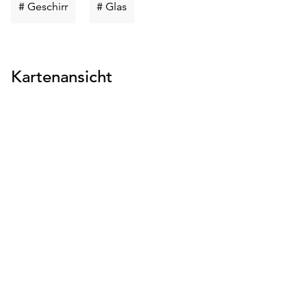
Schlüsselwort
Schlüsselwort
# Geschirr
# Glas
suchen
suchen
Kartenansicht