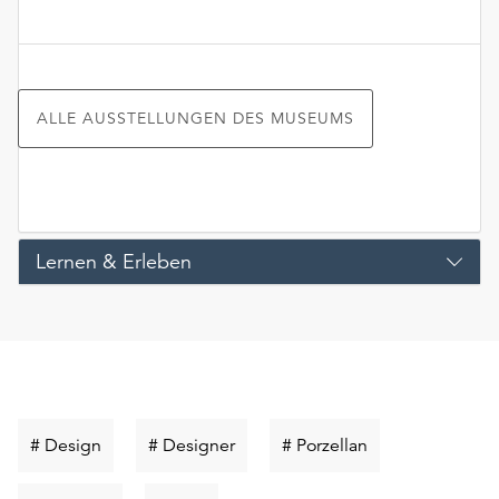
ALLE AUSSTELLUNGEN DES MUSEUMS
Lernen & Erleben
Schlüsselwort
Schlüsselwort
Schlüsselwort
# Design
# Designer
# Porzellan
suchen
suchen
suchen