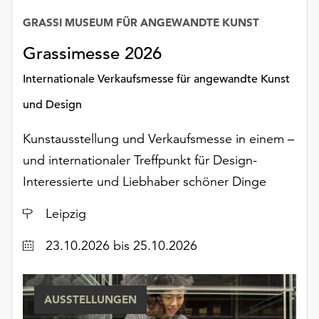
Möchten
GRASSI MUSEUM FÜR ANGEWANDTE KUNST
Sie
die
Grassimesse 2026
verwendeten
Cookies
Internationale Verkaufsmesse für angewandte Kunst
anpassen,
und Design
erreichen
Sie
Kunstausstellung und Verkaufsmesse in einem –
die
Einstellungen
und internationaler Treffpunkt für Design-
über
Interessierte und Liebhaber schöner Dinge
die
Schaltfläche
Ort
Leipzig
„Auswählen“.
Datum
23.10.2026
bis 25.10.2026
Weitere
Informationen
finden
Sie
AUSSTELLUNGEN
in