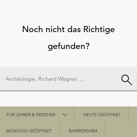
Noch nicht das Richtige
gefunden?
Schnellzugriff
FÜR LEHRER & ERZIEHER
HEUTE GEÖFFNET
MONTAGS GEÖFFNET
BARRIEREARM