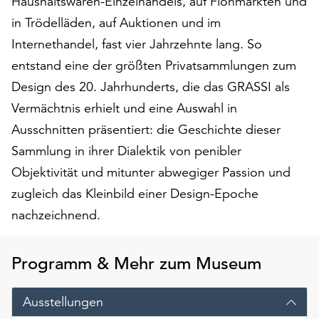
Haushaltswaren-Einzelhandels, auf Flohmärkten und
am
in Trödelläden, auf Auktionen und im
Ende
der
Internethandel, fast vier Jahrzehnte lang. So
Seite
entstand eine der größten Privatsammlungen zum
die
Design des 20. Jahrhunderts, die das GRASSI als
Schaltfläche
„Cookie-
Vermächtnis erhielt und eine Auswahl in
Einstellungen“
Ausschnitten präsentiert: die Geschichte dieser
zur
Sammlung in ihrer Dialektik von penibler
Verfügung.
Funktionale
Objektivität und mitunter abwegiger Passion und
Cookies
zugleich das Kleinbild einer Design-Epoche
werden
nachzeichnend.
auch
ohne
Ihr
Programm & Mehr zum Museum
Einverständnis
weiterhin
Ausstellungen
ausgeführt.