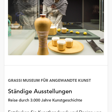
unserer
Datenschutzerklärung
oder
dem
Impressum
.
GRASSI MUSEUM FÜR ANGEWANDTE KUNST
Datum
Ständige Ausstellungen
Reise durch 3.000 Jahre Kunstgeschichte