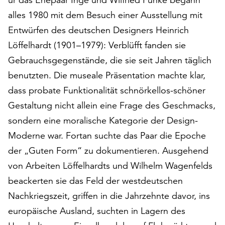
auf
alles 1980 mit dem Besuch einer Ausstellung mit
„Alle
Entwürfen des deutschen Designers Heinrich
akzeptieren“,
Löffelhardt (1901–1979): Verblüfft fanden sie
um
alle
Gebrauchsgegenstände, die sie seit Jahren täglich
Cookies
benutzten. Die museale Präsentation machte klar,
zu
dass probate Funktionalität schnörkellos-schöner
akzeptieren.
Sie
Gestaltung nicht allein eine Frage des Geschmacks,
können
sondern eine moralische Kategorie der Design-
Ihr
Moderne war. Fortan suchte das Paar die Epoche
Einverständnis
jederzeit
der „Guten Form“ zu dokumentieren. Ausgehend
ändern
von Arbeiten Löffelhardts und Wilhelm Wagenfelds
und
beackerten sie das Feld der westdeutschen
widerrufen.
Dafür
Nachkriegszeit, griffen in die Jahrzehnte davor, ins
steht
europäische Ausland, suchten in Lagern des
Ihnen