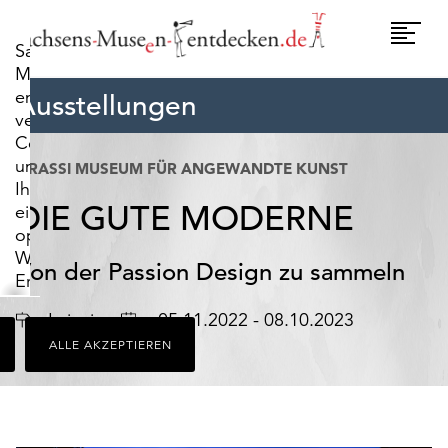
widerrufen.
Umscha
Sachsens-
Naviga
Museen-
entdecken.de
Ausstellungen
verwendet
Cookies,
um
GRASSI MUSEUM FÜR ANGEWANDTE KUNST
Ihnen
DIE GUTE MODERNE
ein
optimales
Webseiten-
Von der Passion Design zu sammeln
Erlebnis
zu
Ort
Datum
Leipzig
05.11.2022 - 08.10.2023
bieten.
ALLE AKZEPTIEREN
Dazu
zählen
Cookies,
die
für