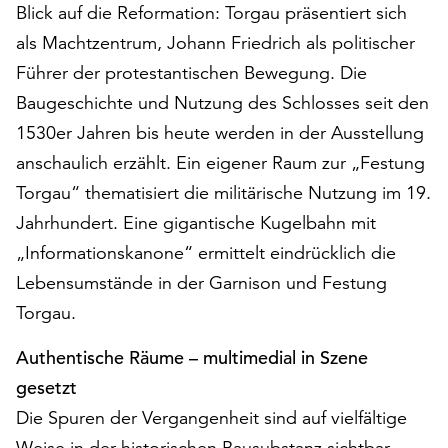
am
Blick auf die Reformation: Torgau präsentiert sich
Ende
als Machtzentrum, Johann Friedrich als politischer
der
Führer der protestantischen Bewegung. Die
Seite
die
Baugeschichte und Nutzung des Schlosses seit den
Schaltfläche
1530er Jahren bis heute werden in der Ausstellung
„Cookie-
anschaulich erzählt. Ein eigener Raum zur „Festung
Einstellungen“
Torgau“ thematisiert die militärische Nutzung im 19.
zur
Verfügung.
Jahrhundert. Eine gigantische Kugelbahn mit
Funktionale
„Informationskanone“ ermittelt eindrücklich die
Cookies
Lebensumstände in der Garnison und Festung
werden
auch
Torgau.
ohne
Ihr
Authentische Räume – multimedial in Szene
Einverständnis
gesetzt
weiterhin
Die Spuren der Vergangenheit sind auf vielfältige
ausgeführt.
Weise in der historischen Bausubstanz sichtbar.