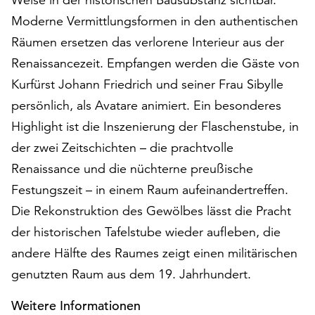
Möchten
Moderne Vermittlungsformen in den authentischen
Sie
die
Räumen ersetzen das verlorene Interieur aus der
verwendeten
Renaissancezeit. Empfangen werden die Gäste von
Cookies
Kurfürst Johann Friedrich und seiner Frau Sibylle
anpassen,
persönlich, als Avatare animiert. Ein besonderes
erreichen
Sie
Highlight ist die Inszenierung der Flaschenstube, in
die
der zwei Zeitschichten – die prachtvolle
Einstellungen
Renaissance und die nüchterne preußische
über
die
Festungszeit – in einem Raum aufeinandertreffen.
Schaltfläche
Die Rekonstruktion des Gewölbes lässt die Pracht
„Auswählen“.
der historischen Tafelstube wieder aufleben, die
Weitere
andere Hälfte des Raumes zeigt einen militärischen
Informationen
genutzten Raum aus dem 19. Jahrhundert.
finden
Sie
Weitere Informationen
in