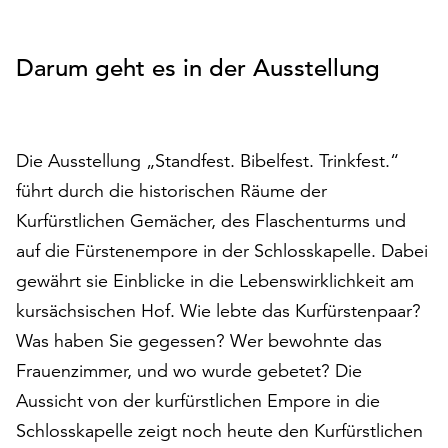
vorherigen
nä
auf
Folie
Fo
„Alle
Darum geht es in der Ausstellung
akzeptieren“,
um
alle
Cookies
zu
Die Ausstellung „Standfest. Bibelfest. Trinkfest.“
akzeptieren.
führt durch die historischen Räume der
Sie
Kurfürstlichen Gemächer, des Flaschenturms und
können
Ihr
auf die Fürstenempore in der Schlosskapelle. Dabei
Einverständnis
gewährt sie Einblicke in die Lebenswirklichkeit am
jederzeit
kursächsischen Hof. Wie lebte das Kurfürstenpaar?
ändern
Was haben Sie gegessen? Wer bewohnte das
und
widerrufen.
Frauenzimmer, und wo wurde gebetet? Die
Dafür
Aussicht von der kurfürstlichen Empore in die
steht
Schlosskapelle zeigt noch heute den Kurfürstlichen
Ihnen