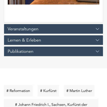
Veranstaltungen
Lernen & Erleben
Publikationen
Schlüsselwort
Schlüsselwort
Schlüsse
# Reformation
# Kurfürst
# Martin Luther
suchen
suchen
suchen
# Johann Friedrich I., Sachsen, Kurfürst der