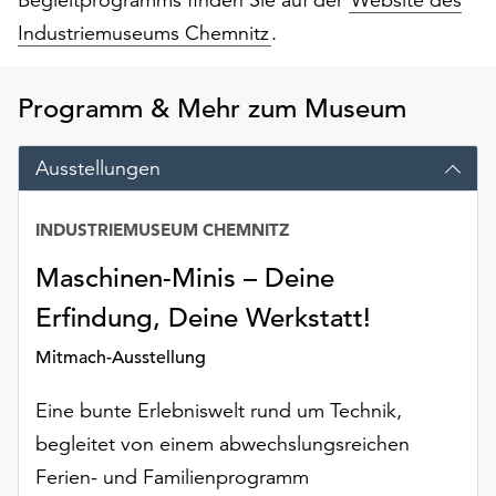
Möchten
Industriemuseums Chemnitz
.
Sie
die
verwendeten
Programm & Mehr zum Museum
Cookies
anpassen,
erreichen
Ausstellungen
Sie
die
INDUSTRIEMUSEUM CHEMNITZ
Einstellungen
über
Maschinen-Minis – Deine
die
Erfindung, Deine Werkstatt!
Schaltfläche
„Auswählen“.
Mitmach-Ausstellung
Weitere
Eine bunte Erlebniswelt rund um Technik,
Informationen
finden
begleitet von einem abwechslungsreichen
Sie
Ferien- und Familienprogramm
in