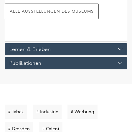
ALLE AUSSTELLUNGEN DES MUSEUMS
Lernen & Erleben
Publikationen
Schlüsselwort
Schlüsselwort
Schlüsselwort
# Tabak
# Industrie
# Werbung
suchen
suchen
suchen
Schlüsselwort
Schlüsselwort
# Dresden
# Orient