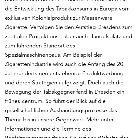
am
die Entwicklung des Tabakkonsums in Europa vom
Ende
der
exklusiven Kolonialprodukt zur Massenware
Seite
Zigarette. Verfolgen Sie den Aufstieg Dresdens zum
die
zentralen Produktions-, aber auch Handelsplatz und
Schaltfläche
„Cookie-
zum führenden Standort des
Einstellungen“
Spezialmaschinenbaus. Am Beispiel der
zur
Zigarettenindustrie wird auch die Anfang des 20.
Verfügung.
Jahrhunderts neu entstehende Produktwerbung
Funktionale
Cookies
und deren Strategien aufgezeigt. Doch auch die
werden
Bewegung der Tabakgegner fand in Dresden ein
auch
frühes Zentrum. So führt der Blick auf die
ohne
Ihr
gesellschaftlichen Aushandlungsprozesse das
Einverständnis
Thema bis in unsere Gegenwart. Mehr unter
weiterhin
Informationen und die Termine des
ausgeführt.
Begleitprogramms finden Sie auf der
Website des