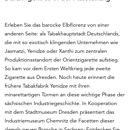
auf
„Alle
akzeptieren“,
Erleben Sie das barocke Elbflorenz von einer
um
alle
anderen Seite: als Tabakhauptstadt Deutschlands,
Cookies
die mit so exotisch klingenden Unternehmen wie
zu
Jasmatzi, Yenidze oder Xanthi zum zentralen
akzeptieren.
Sie
Produktionsstandort der Orientzigarette aufstieg.
können
So kam vor dem Ersten Weltkrieg jede zweite
Ihr
Zigarette aus Dresden. Noch heute erinnert die
Einverständnis
frühere Tabakfabrik Yenidze mit ihren
jederzeit
ändern
minarettartigen Türmen an diese wichtige Phase der
und
sächsischen Industriegeschichte. In Kooperation
widerrufen.
mit dem Stadtmuseum Dresden präsentiert das
Dafür
steht
Industriemuseum Chemnitz die Facetten dieser
Ihnen
damals neuen Branche in Sachsen: Entdecken Sie