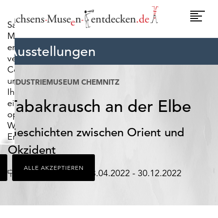
widerrufen.
Umscha
Sachsens-
Naviga
Museen-
entdecken.de
Ausstellungen
verwendet
Cookies,
um
INDUSTRIEMUSEUM CHEMNITZ
Ihnen
Tabakrausch an der Elbe
ein
optimales
Webseiten-
Geschichten zwischen Orient und
Erlebnis
zu
Okzident
bieten.
ALLE AKZEPTIEREN
Dazu
Ort
Datum
Chemnitz
08.04.2022 - 30.12.2022
zählen
Cookies,
die
für