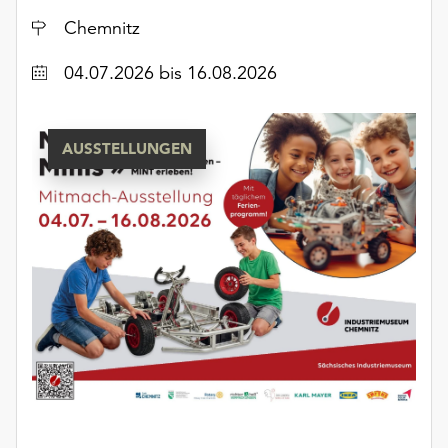
unserer
Ort
Chemnitz
Datenschutzerklärung
oder
Datum
04.07.2026
bis 16.08.2026
dem
Impressum
.
AUSSTELLUNGEN