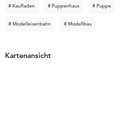
Schlüsselwort
Schlüsselwort
Schlüsselwor
# Kaufladen
# Puppenhaus
# Puppe
suchen
suchen
suchen
Schlüsselwort
Schlüsselwort
# Modelleisenbahn
# Modellbau
suchen
suchen
Kartenansicht