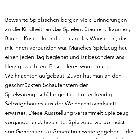
auf
„Alle
Bewahrte Spielsachen bergen viele Erinnerungen
akzeptieren“,
um
an die Kindheit: an das Spielen, Staunen, Träumen,
alle
Bauen, Kuscheln und auch an das Wünschen, das
Cookies
mit ihnen verbunden war. Manches Spielzeug hat
zu
akzeptieren.
einen jeden Tag begleitet und ist besonders ans
Sie
Herz gewachsen. Besonderes wurde nur an
können
Weihnachten aufgebaut. Zuvor hat man an den
Ihr
geschmückten Schaufenstern der
Einverständnis
jederzeit
Spielwarengeschäfte gestaunt oder freudig
ändern
Selbstgebautes aus der Weihnachtswerkstatt
und
erwartet. Diese Ausstellung versammelt Spielzeug
widerrufen.
Dafür
vergangener Jahrzehnte. Spielzeug wurde meist
steht
von Generation zu Generation weitergegeben – die
Ihnen