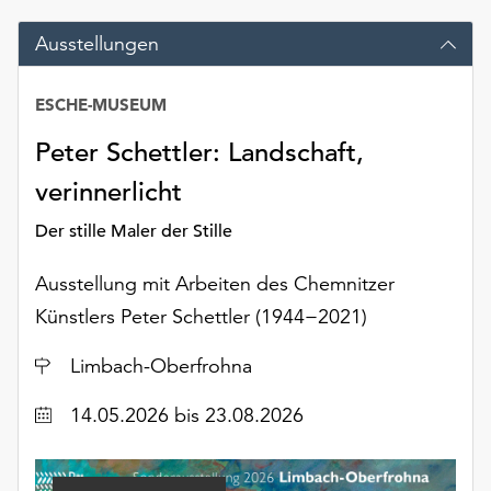
Möchten
Sie
Ausstellungen
die
verwendeten
ESCHE-MUSEUM
Cookies
anpassen,
Peter Schettler: Landschaft,
erreichen
verinnerlicht
Sie
die
Der stille Maler der Stille
Einstellungen
über
Ausstellung mit Arbeiten des Chemnitzer
die
Künstlers Peter Schettler (1944−2021)
Schaltfläche
„Auswählen“.
Ort
Limbach-Oberfrohna
Weitere
Informationen
Datum
14.05.2026
bis 23.08.2026
finden
Sie
in