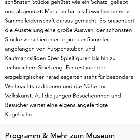
schönsten Stücke gehütet wie ein Schatz, geliebt
am
Ende
und abgenutzt. Mancher hat als Erwachsener eine
der
Sammelleidenschaft daraus gemacht. So präsentiert
Seite
die Ausstellung eine große Auswahl der schönsten
die
Schaltfläche
Stücke verschiedener regionaler Sammler,
„Cookie-
angefangen von Puppenstuben und
Einstellungen“
Kaufmannsläden über Spielfiguren bis hin zu
zur
technischem Spielzeug. Ein restaurierter
Verfügung.
Funktionale
erzgebirgischer Paradiesgarten steht für besondere
Cookies
Weihnachtstraditionen und die Nähe zur
werden
Volkskunst. Auf die jungen Besucherinnen und
auch
ohne
Besucher wartet eine eigens angefertigte
Ihr
Kugelbahn.
Einverständnis
weiterhin
ausgeführt.
Programm & Mehr zum Museum