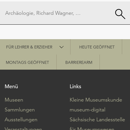
Schnellzugriff
FÜR LEHRER & ERZIEHER
HEUTE GEÖFFNET
MONTAGS GEÖFFNET
BARRIEREARM
Menü
Links
Museen
Kleine Museumskunde
Sammlungen
museum-digital
Ausstellungen
Sächsische Landesstelle
Veranstaltungen
für Museumswesen