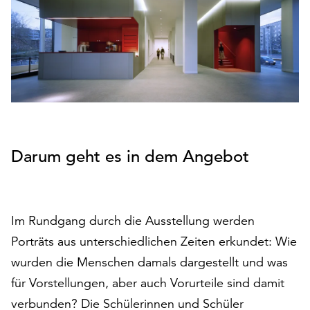
den
Betrieb
der
Seite
notwendig
sind
(funktionale
Cookies),
sowie
Darum geht es in dem Angebot
solche,
die
lediglich
zu
anonymen
Im Rundgang durch die Ausstellung werden
Statistikzwecken
Porträts aus unterschiedlichen Zeiten erkundet: Wie
genutzt
wurden die Menschen damals dargestellt und was
werden.
für Vorstellungen, aber auch Vorurteile sind damit
Klicken
verbunden? Die Schülerinnen und Schüler
Sie