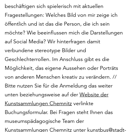
auf
beschäftigen sich spielerisch mit aktuellen
„Alle
Fragestellungen: Welches Bild von mir zeige ich
akzeptieren“,
öffentlich und ist das die Person, die ich sein
um
möchte? Wie beeinflussen mich die Darstellungen
alle
Cookies
auf Social Media? Wir hinterfragen damit
zu
verbundene stereotype Bilder und
akzeptieren.
Geschlechterrollen. Im Anschluss gibt es die
Sie
können
Möglichkeit, das eigene Aussehen oder Porträts
Ihr
von anderen Menschen kreativ zu verändern. //
Einverständnis
Bitte nutzen Sie für die Anmeldung das weiter
jederzeit
ändern
unten beziehungsweise auf der
Website der
und
Kunstsammlungen Chemnitz
verlinkte
widerrufen.
Buchungsformular. Bei Fragen steht Ihnen das
Dafür
museumspädagogische Team der
steht
Ihnen
Kunstsammlungen Chemnitz unter
kunstbus@stadt-