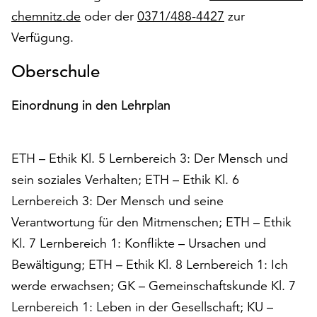
am
chemnitz.de
oder der
0371/488-4427
zur
Ende
Verfügung.
der
Seite
Oberschule
die
Schaltfläche
„Cookie-
Einordnung in den Lehrplan
Einstellungen“
zur
Verfügung.
ETH – Ethik Kl. 5 Lernbereich 3: Der Mensch und
Funktionale
sein soziales Verhalten; ETH – Ethik Kl. 6
Cookies
Lernbereich 3: Der Mensch und seine
werden
auch
Verantwortung für den Mitmenschen; ETH – Ethik
ohne
Kl. 7 Lernbereich 1: Konflikte – Ursachen und
Ihr
Bewältigung; ETH – Ethik Kl. 8 Lernbereich 1: Ich
Einverständnis
weiterhin
werde erwachsen; GK – Gemeinschaftskunde Kl. 7
ausgeführt.
Lernbereich 1: Leben in der Gesellschaft; KU –