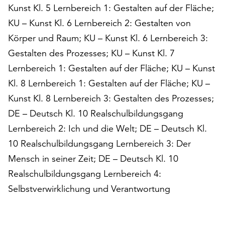
Möchten
Kunst Kl. 5 Lernbereich 1: Gestalten auf der Fläche;
Sie
KU – Kunst Kl. 6 Lernbereich 2: Gestalten von
die
Körper und Raum; KU – Kunst Kl. 6 Lernbereich 3:
verwendeten
Cookies
Gestalten des Prozesses; KU – Kunst Kl. 7
anpassen,
Lernbereich 1: Gestalten auf der Fläche; KU – Kunst
erreichen
Kl. 8 Lernbereich 1: Gestalten auf der Fläche; KU –
Sie
Kunst Kl. 8 Lernbereich 3: Gestalten des Prozesses;
die
Einstellungen
DE – Deutsch Kl. 10 Realschulbildungsgang
über
Lernbereich 2: Ich und die Welt; DE – Deutsch Kl.
die
10 Realschulbildungsgang Lernbereich 3: Der
Schaltfläche
„Auswählen“.
Mensch in seiner Zeit; DE – Deutsch Kl. 10
Realschulbildungsgang Lernbereich 4:
Weitere
Informationen
Selbstverwirklichung und Verantwortung
finden
Sie
in