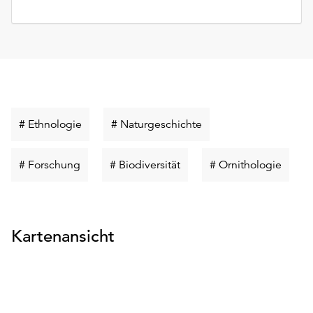
Schlüsselwort
Schlüsselwort
# Ethnologie
# Naturgeschichte
suchen
suchen
Schlüsselwort
Schlüsselwort
Schlüs
# Forschung
# Biodiversität
# Ornithologie
suchen
suchen
suche
Kartenansicht