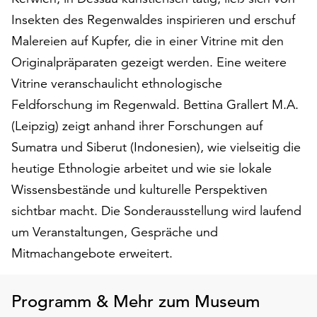
Möchten
Insekten des Regenwaldes inspirieren und erschuf
Sie
Malereien auf Kupfer, die in einer Vitrine mit den
die
verwendeten
Originalpräparaten gezeigt werden. Eine weitere
Cookies
Vitrine veranschaulicht ethnologische
anpassen,
Feldforschung im Regenwald. Bettina Grallert M.A.
erreichen
Sie
(Leipzig) zeigt anhand ihrer Forschungen auf
die
Sumatra und Siberut (Indonesien), wie vielseitig die
Einstellungen
heutige Ethnologie arbeitet und wie sie lokale
über
die
Wissensbestände und kulturelle Perspektiven
Schaltfläche
sichtbar macht. Die Sonderausstellung wird laufend
„Auswählen“.
um Veranstaltungen, Gespräche und
Weitere
Mitmachangebote erweitert.
Informationen
finden
Sie
Programm & Mehr zum Museum
in