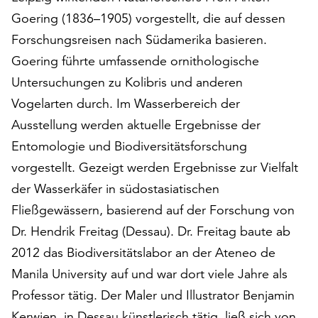
am
Goering (1836–1905) vorgestellt, die auf dessen
Ende
der
Forschungsreisen nach Südamerika basieren.
Seite
Goering führte umfassende ornithologische
die
Untersuchungen zu Kolibris und anderen
Schaltfläche
Vogelarten durch. Im Wasserbereich der
„Cookie-
Einstellungen“
Ausstellung werden aktuelle Ergebnisse der
zur
Entomologie und Biodiversitätsforschung
Verfügung.
vorgestellt. Gezeigt werden Ergebnisse zur Vielfalt
Funktionale
Cookies
der Wasserkäfer in südostasiatischen
werden
Fließgewässern, basierend auf der Forschung von
auch
Dr. Hendrik Freitag (Dessau). Dr. Freitag baute ab
ohne
Ihr
2012 das Biodiversitätslabor an der Ateneo de
Einverständnis
Manila University auf und war dort viele Jahre als
weiterhin
Professor tätig. Der Maler und Illustrator Benjamin
ausgeführt.
Kerwien, in Dessau künstlerisch tätig, ließ sich von