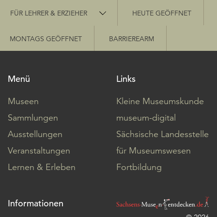
Schnellzugriff
FÜR LEHRER & ERZIEHER
HEUTE GEÖFFNET
MONTAGS GEÖFFNET
BARRIEREARM
Menü
Links
Museen
Kleine Museumskunde
Sammlungen
museum-digital
Ausstellungen
Sächsische Landesstelle
Veranstaltungen
für Museumswesen
Lernen & Erleben
Fortbildung
Informationen