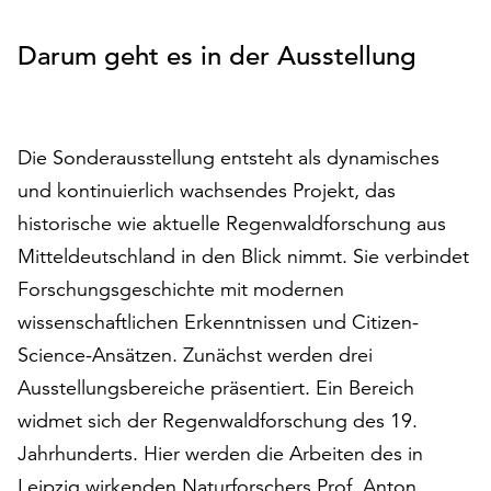
auf
„Alle
Darum geht es in der Ausstellung
akzeptieren“,
um
alle
Cookies
Die Sonderausstellung entsteht als dynamisches
zu
und kontinuierlich wachsendes Projekt, das
akzeptieren.
historische wie aktuelle Regenwaldforschung aus
Sie
können
Mitteldeutschland in den Blick nimmt. Sie verbindet
Ihr
Forschungsgeschichte mit modernen
Einverständnis
wissenschaftlichen Erkenntnissen und Citizen-
jederzeit
ändern
Science-Ansätzen. Zunächst werden drei
und
Ausstellungsbereiche präsentiert. Ein Bereich
widerrufen.
widmet sich der Regenwaldforschung des 19.
Dafür
steht
Jahrhunderts. Hier werden die Arbeiten des in
Ihnen
Leipzig wirkenden Naturforschers Prof. Anton