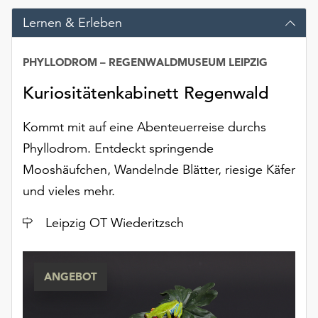
unserer
Lernen & Erleben
Datenschutzerklärung
oder
dem
PHYLLODROM – REGENWALDMUSEUM LEIPZIG
Impressum
Kuriositätenkabinett Regenwald
.
Kommt mit auf eine Abenteuerreise durchs
Phyllodrom. Entdeckt springende
Mooshäufchen, Wandelnde Blätter, riesige Käfer
und vieles mehr.
Ort
Leipzig OT Wiederitzsch
ANGEBOT