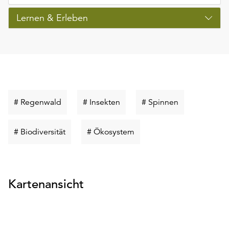
Lernen & Erleben
Schlüsselwort
Schlüsselwort
Schlüsselwort
# Regenwald
# Insekten
# Spinnen
suchen
suchen
suchen
Schlüsselwort
Schlüsselwort
# Biodiversität
# Ökosystem
suchen
suchen
Kartenansicht