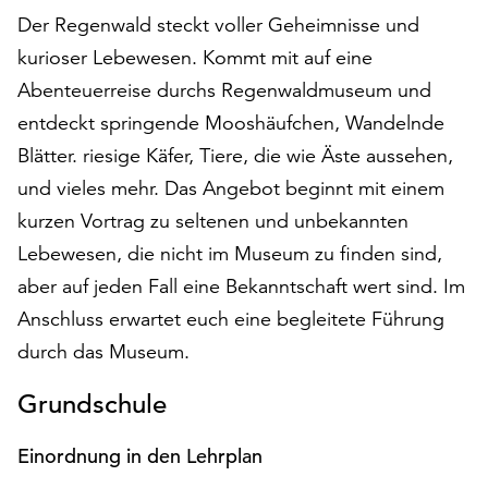
auf
Der Regenwald steckt voller Geheimnisse und
„Alle
kurioser Lebewesen. Kommt mit auf eine
akzeptieren“,
Abenteuerreise durchs Regenwaldmuseum und
um
alle
entdeckt springende Mooshäufchen, Wandelnde
Cookies
Blätter. riesige Käfer, Tiere, die wie Äste aussehen,
zu
und vieles mehr. Das Angebot beginnt mit einem
akzeptieren.
kurzen Vortrag zu seltenen und unbekannten
Sie
können
Lebewesen, die nicht im Museum zu finden sind,
Ihr
aber auf jeden Fall eine Bekanntschaft wert sind. Im
Einverständnis
Anschluss erwartet euch eine begleitete Führung
jederzeit
ändern
durch das Museum.
und
widerrufen.
Grundschule
Dafür
steht
Einordnung in den Lehrplan
Ihnen