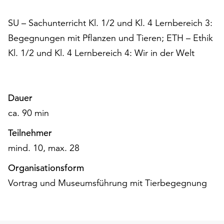
am
Ende
SU – Sachunterricht Kl. 1/2 und Kl. 4 Lernbereich 3:
der
Begegnungen mit Pflanzen und Tieren; ETH – Ethik
Seite
die
Kl. 1/2 und Kl. 4 Lernbereich 4: Wir in der Welt
Schaltfläche
„Cookie-
Einstellungen“
zur
Dauer
Verfügung.
ca. 90 min
Funktionale
Cookies
Teilnehmer
werden
mind. 10, max. 28
auch
ohne
Organisationsform
Ihr
Vortrag und Museumsführung mit Tierbegegnung
Einverständnis
weiterhin
ausgeführt.