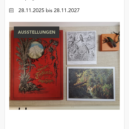
unserer
Datum
28.11.2025
bis 28.11.2027
Datenschutzerklärung
oder
dem
Impressum
AUSSTELLUNGEN
.