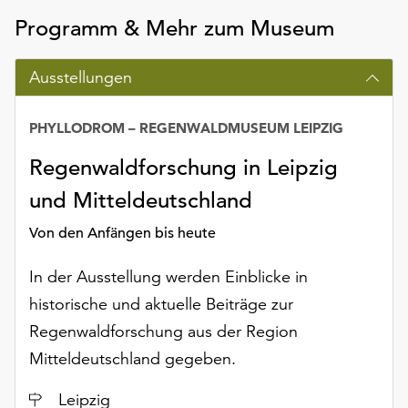
Möchten
Programm & Mehr zum Museum
Sie
die
verwendeten
Ausstellungen
Cookies
anpassen,
PHYLLODROM – REGENWALDMUSEUM LEIPZIG
erreichen
Sie
Regenwaldforschung in Leipzig
die
und Mitteldeutschland
Einstellungen
über
Von den Anfängen bis heute
die
Schaltfläche
In der Ausstellung werden Einblicke in
„Auswählen“.
historische und aktuelle Beiträge zur
Weitere
Regenwaldforschung aus der Region
Informationen
Mitteldeutschland gegeben.
finden
Sie
Ort
Leipzig
in