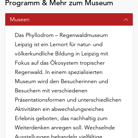
Programm & Mehr zum Museum
am
Ende
der
Museen
Seite
die
Das Phyllodrom – Regenwaldmuseum
Schaltfläche
Leipzig ist ein Lernort für natur- und
„Cookie-
Einstellungen“
völkerkundliche Bildung in Leipzig mit
zur
Fokus auf das Ökosystem tropischer
Verfügung.
Regenwald. In einem spezialisierten
Funktionale
Cookies
Museum wird den Besucherinnen und
werden
Besuchern mit verschiedenen
auch
Präsentationsformen und unterschiedlichen
ohne
Aktivitäten ein abwechslungsreiches
Ihr
Einverständnis
Erlebnis geboten, das nachhaltig zum
weiterhin
Weiterdenken anregen soll. Wechselnde
ausgeführt.
Ausstellungen behandeln vielfältige