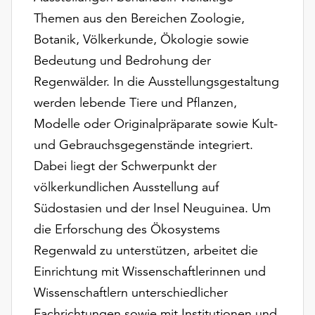
Möchten
Themen aus den Bereichen Zoologie,
Sie
Botanik, Völkerkunde, Ökologie sowie
die
verwendeten
Bedeutung und Bedrohung der
Cookies
Regenwälder. In die Ausstellungsgestaltung
anpassen,
werden lebende Tiere und Pflanzen,
erreichen
Sie
Modelle oder Originalpräparate sowie Kult-
die
und Gebrauchsgegenstände integriert.
Einstellungen
Dabei liegt der Schwerpunkt der
über
völkerkundlichen Ausstellung auf
die
Schaltfläche
Südostasien und der Insel Neuguinea. Um
„Auswählen“.
die Erforschung des Ökosystems
Weitere
Regenwald zu unterstützen, arbeitet die
Informationen
Einrichtung mit Wissenschaftlerinnen und
finden
Wissenschaftlern unterschiedlicher
Sie
in
Fachrichtungen sowie mit Institutionen und