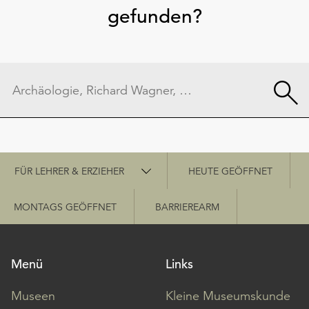
gefunden?
Schnellzugriff
FÜR LEHRER & ERZIEHER
HEUTE GEÖFFNET
MONTAGS GEÖFFNET
BARRIEREARM
Menü
Links
Museen
Kleine Museumskunde