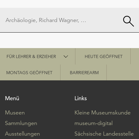
Schnellzugriff
FÜR LEHRER & ERZIEHER
HEUTE GEÖFFNET
MONTAGS GEÖFFNET
BARRIEREARM
Menü
Links
Museen
Kleine Museumskunde
Sammlungen
museum-digital
Ausstellungen
Sächsische Landesstelle