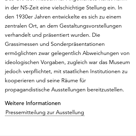
Möchten
in der NS-Zeit eine vielschichtige Stellung ein. In
Sie
den 1930er Jahren entwickelte es sich zu einem
die
verwendeten
zentralen Ort, an dem Gestaltungsvorstellungen
Cookies
verhandelt und präsentiert wurden. Die
anpassen,
Grassimessen und Sonderpräsentationen
erreichen
ermöglichten zwar gelegentlich Abweichungen von
Sie
die
ideologischen Vorgaben, zugleich war das Museum
Einstellungen
jedoch verpflichtet, mit staatlichen Institutionen zu
über
kooperieren und seine Räume für
die
Schaltfläche
propagandistische Ausstellungen bereitzustellen.
„Auswählen“.
Weitere Informationen
Weitere
Pressemitteilung zur Ausstellung
Informationen
finden
Sie
in