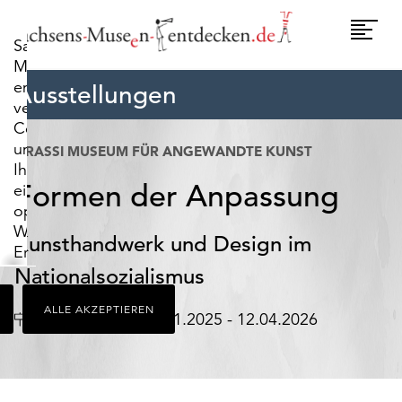
widerrufen.
Umscha
Sachsens-
Naviga
Museen-
entdecken.de
Ausstellungen
verwendet
Cookies,
um
GRASSI MUSEUM FÜR ANGEWANDTE KUNST
Ihnen
Formen der Anpassung
ein
optimales
Webseiten-
Kunsthandwerk und Design im
Erlebnis
zu
Nationalsozialismus
bieten.
ALLE AKZEPTIEREN
Dazu
Ort
Datum
Leipzig
27.11.2025 - 12.04.2026
zählen
Cookies,
die
für