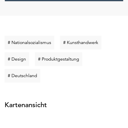
Schlüsselwort
Schlüsselwort
# Nationalsozialismus
# Kunsthandwerk
suchen
suchen
Schlüsselwort
Schlüsselwort
# Design
# Produktgestaltung
suchen
suchen
Schlüsselwort
# Deutschland
suchen
Kartenansicht