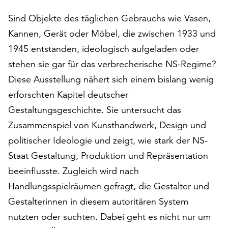
auf
Sind Objekte des täglichen Gebrauchs wie Vasen,
„Alle
Kannen, Gerät oder Möbel, die zwischen 1933 und
akzeptieren“,
um
1945 entstanden, ideologisch aufgeladen oder
alle
stehen sie gar für das verbrecherische NS-Regime?
Cookies
Diese Ausstellung nähert sich einem bislang wenig
zu
akzeptieren.
erforschten Kapitel deutscher
Sie
Gestaltungsgeschichte. Sie untersucht das
können
Zusammenspiel von Kunsthandwerk, Design und
Ihr
Einverständnis
politischer Ideologie und zeigt, wie stark der NS-
jederzeit
Staat Gestaltung, Produktion und Repräsentation
ändern
beeinflusste. Zugleich wird nach
und
Handlungsspielräumen gefragt, die Gestalter und
widerrufen.
Dafür
Gestalterinnen in diesem autoritären System
steht
nutzten oder suchten. Dabei geht es nicht nur um
Ihnen