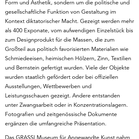
Form und Ästhetik, sondern um die politische und
am
Ende
gesellschaftliche Funktion von Gestaltung im
der
Kontext diktatorischer Macht. Gezeigt werden mehr
Seite
als 400 Exponate, vom aufwendigen Einzelstück bis
die
Schaltfläche
zum Designprodukt für die Massen, die zum
„Cookie-
Großteil aus politisch favorisierten Materialien wie
Einstellungen“
Schmiedeeisen, heimischen Hölzern, Zinn, Textilien
zur
Verfügung.
und Bernstein gefertigt wurden. Viele der Objekte
Funktionale
wurden staatlich gefördert oder bei offiziellen
Cookies
Ausstellungen, Wettbewerben und
werden
Leistungsschauen gezeigt. Andere entstanden
auch
ohne
unter Zwangsarbeit oder in Konzentrationslagern.
Ihr
Fotografien und zeitgenössische Dokumente
Einverständnis
ergänzen die umfangreiche Präsentation.
weiterhin
ausgeführt.
Das GRASSI Museum für Angewandte Kunst nahm