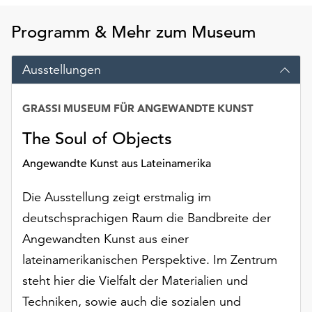
am
Ende
Programm & Mehr zum Museum
der
Seite
Ausstellungen
die
Schaltfläche
„Cookie-
GRASSI MUSEUM FÜR ANGEWANDTE KUNST
Einstellungen“
zur
The Soul of Objects
Verfügung.
Angewandte Kunst aus Lateinamerika
Funktionale
Cookies
Die Ausstellung zeigt erstmalig im
werden
auch
deutschsprachigen Raum die Bandbreite der
ohne
Angewandten Kunst aus einer
Ihr
lateinamerikanischen Perspektive. Im Zentrum
Einverständnis
weiterhin
steht hier die Vielfalt der Materialien und
ausgeführt.
Techniken, sowie auch die sozialen und