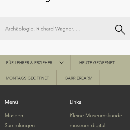
Schnellzugriff
FÜR LEHRER & ERZIEHER
HEUTE GEÖFFNET
MONTAGS GEÖFFNET
BARRIEREARM
Menü
Links
Museen
Kleine Museumskunde
Sammlungen
museum-digital