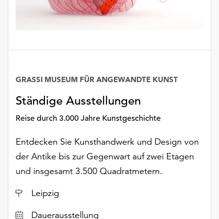
unserer
Datenschutzerklärung
oder
dem
Impressum
.
GRASSI MUSEUM FÜR ANGEWANDTE KUNST
Datum
Ständige Ausstellungen
Reise durch 3.000 Jahre Kunstgeschichte
Entdecken Sie Kunsthandwerk und Design von
der Antike bis zur Gegenwart auf zwei Etagen
und insgesamt 3.500 Quadratmetern.
Ort
Leipzig
Dauerausstellung