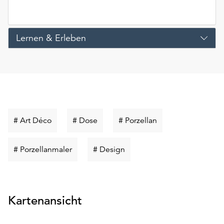
Lernen & Erleben
Schlüsselwort
Schlüsselwort
Schlüsselwort
# Art Déco
# Dose
# Porzellan
suchen
suchen
suchen
Schlüsselwort
Schlüsselwort
# Porzellanmaler
# Design
suchen
suchen
Kartenansicht