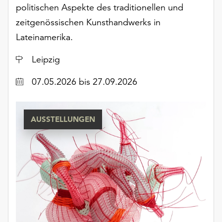
Möchten
politischen Aspekte des traditionellen und
Sie
zeitgenössischen Kunsthandwerks in
die
Lateinamerika.
verwendeten
Cookies
Ort
Leipzig
anpassen,
erreichen
Datum
07.05.2026
bis 27.09.2026
Sie
die
Einstellungen
AUSSTELLUNGEN
über
die
Schaltfläche
„Auswählen“.
Weitere
Informationen
finden
Sie
in