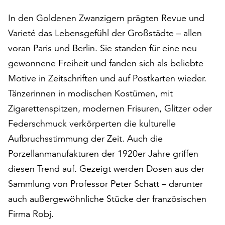
auf
In den Goldenen Zwanzigern prägten Revue und
„Alle
Varieté das Lebensgefühl der Großstädte – allen
akzeptieren“,
um
voran Paris und Berlin. Sie standen für eine neu
alle
gewonnene Freiheit und fanden sich als beliebte
Cookies
Motive in Zeitschriften und auf Postkarten wieder.
zu
akzeptieren.
Tänzerinnen in modischen Kostümen, mit
Sie
Zigarettenspitzen, modernen Frisuren, Glitzer oder
können
Federschmuck verkörperten die kulturelle
Ihr
Einverständnis
Aufbruchsstimmung der Zeit. Auch die
jederzeit
Porzellanmanufakturen der 1920er Jahre griffen
ändern
diesen Trend auf. Gezeigt werden Dosen aus der
und
Sammlung von Professor Peter Schatt – darunter
widerrufen.
Dafür
auch außergewöhnliche Stücke der französischen
steht
Firma Robj.
Ihnen