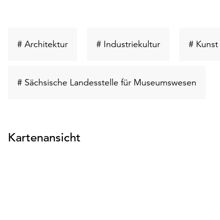
Schlüsselwort
Schlüsselwort
# Architektur
# Industriekultur
# Kunst
suchen
suchen
Schlü
# Sächsische Landesstelle für Museumswesen
suche
Kartenansicht