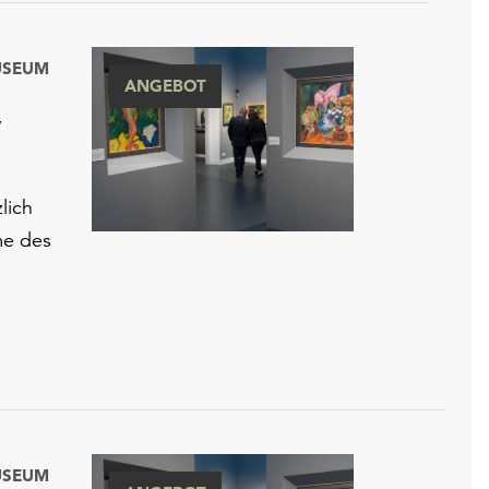
USEUM
ANGEBOT
,
lich
me des
USEUM