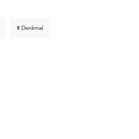
Schlüsselwort
Schlüsselwort
# Denkmal
suchen
suchen
sselwort
n