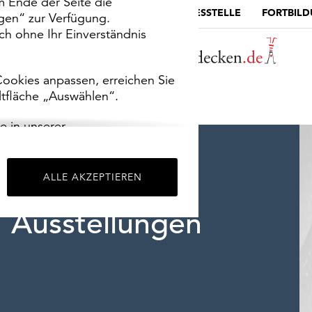
m Ende der Seite die
MUSEUMSPORTAL
DIE LANDESSTELLE
FORTBIL
ngen“ zur Verfügung.
h ohne Ihr Einverständnis
ookies anpassen, erreichen Sie
ltfläche „Auswählen“.
e in unserer
m
Impressum
.
ALLE AKZEPTIEREN
Ausstellungen