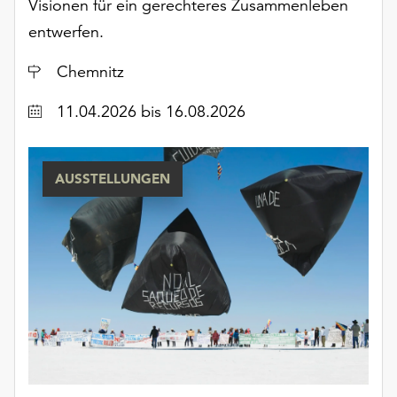
Visionen für ein gerechteres Zusammenleben
unserer
entwerfen.
Datenschutzerklärung
oder
Ort
Chemnitz
dem
Impressum
Datum
11.04.2026
bis 16.08.2026
.
AUSSTELLUNGEN