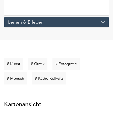
Lernen & Erleben
Schlüsselwort
Schlüsselwort
Schlüsselwort
# Kunst
# Grafik
# Fotografie
suchen
suchen
suchen
Schlüsselwort
Schlüsselwort
# Mensch
# Käthe Kollwitz
suchen
suchen
Kartenansicht