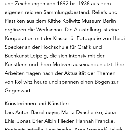
am
und Zeichnungen von 1892 bis 1938 aus dem
Ende
eigenen reichen Sammlungsbestand. Reliefs und
der
Plastiken aus dem
Käthe Kollwitz Museum Berlin
Seite
die
ergänzen die Werkschau. Die Ausstellung ist eine
Schaltfläche
Kooperation mit der Klasse für Fotografie von Heidi
„Cookie-
Specker an der Hochschule für Grafik und
Einstellungen“
Buchkunst Leipzig, die sich intensiv mit der
zur
Verfügung.
Künstlerin und ihren Motiven auseinandersetzt. Ihre
Funktionale
Arbeiten fragen nach der Aktualität der Themen
Cookies
von Kollwitz heute und spannen einen Bogen zur
werden
auch
Gegenwart.
ohne
Ihr
Künsterinnen und Künstler:
Einverständnis
Lars Anton Barrelmeyer, Marta Dyachenko, Jana
weiterhin
Ehls, Jonas Erler Albin Flieder, Hannah Francke,
ausgeführt.
Benjamin Friedle, Lam Funke, Arne Grashoff, Takeki