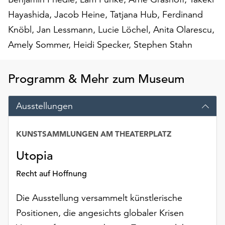
Möchten
Hayashida, Jacob Heine, Tatjana Hub, Ferdinand
Sie
Knöbl, Jan Lessmann, Lucie Löchel, Anita Olarescu,
die
verwendeten
Amely Sommer, Heidi Specker, Stephen Stahn
Cookies
anpassen,
erreichen
Programm & Mehr zum Museum
Sie
die
Ausstellungen
Einstellungen
über
die
KUNSTSAMMLUNGEN AM THEATERPLATZ
Schaltfläche
Utopia
„Auswählen“.
Recht auf Hoffnung
Weitere
Informationen
Die Ausstellung versammelt künstlerische
finden
Sie
Positionen, die angesichts globaler Krisen
in