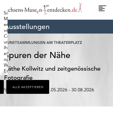
widerrufen.
Umscha
Sachsens-
Naviga
Museen-
entdecken.de
Ausstellungen
verwendet
Cookies,
um
KUNSTSAMMLUNGEN AM THEATERPLATZ
Ihnen
Spuren der Nähe
ein
optimales
Webseiten-
Käthe Kollwitz und zeitgenössische
Erlebnis
zu
Fotografie
bieten.
ALLE AKZEPTIEREN
Dazu
Ort
Datum
Chemnitz
07.05.2026 - 30.08.2026
zählen
Cookies,
die
für