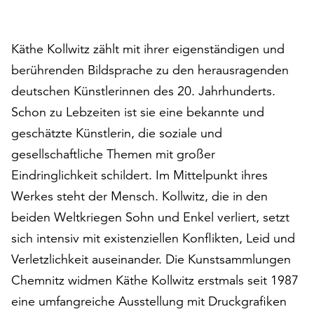
auf
„Alle
akzeptieren“,
Käthe Kollwitz zählt mit ihrer eigenständigen und
um
berührenden Bildsprache zu den herausragenden
alle
deutschen Künstlerinnen des 20. Jahrhunderts.
Cookies
zu
Schon zu Lebzeiten ist sie eine bekannte und
akzeptieren.
geschätzte Künstlerin, die soziale und
Sie
gesellschaftliche Themen mit großer
können
Eindringlichkeit schildert. Im Mittelpunkt ihres
Ihr
Einverständnis
Werkes steht der Mensch. Kollwitz, die in den
jederzeit
beiden Weltkriegen Sohn und Enkel verliert, setzt
ändern
sich intensiv mit existenziellen Konflikten, Leid und
und
widerrufen.
Verletzlichkeit auseinander. Die Kunstsammlungen
Dafür
Chemnitz widmen Käthe Kollwitz erstmals seit 1987
steht
eine umfangreiche Ausstellung mit Druckgrafiken
Ihnen