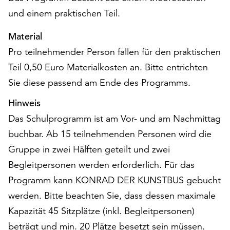
Möchten
und einem praktischen Teil.
Sie
die
Material
verwendeten
Pro teilnehmender Person fallen für den praktischen
Cookies
anpassen,
Teil 0,50 Euro Materialkosten an. Bitte entrichten
erreichen
Sie diese passend am Ende des Programms.
Sie
die
Hinweis
Einstellungen
Das Schulprogramm ist am Vor- und am Nachmittag
über
buchbar. Ab 15 teilnehmenden Personen wird die
die
Schaltfläche
Gruppe in zwei Hälften geteilt und zwei
„Auswählen“.
Begleitpersonen werden erforderlich. Für das
Weitere
Programm kann KONRAD DER KUNSTBUS gebucht
Informationen
werden. Bitte beachten Sie, dass dessen maximale
finden
Kapazität 45 Sitzplätze (inkl. Begleitpersonen)
Sie
beträgt und min. 20 Plätze besetzt sein müssen.
in