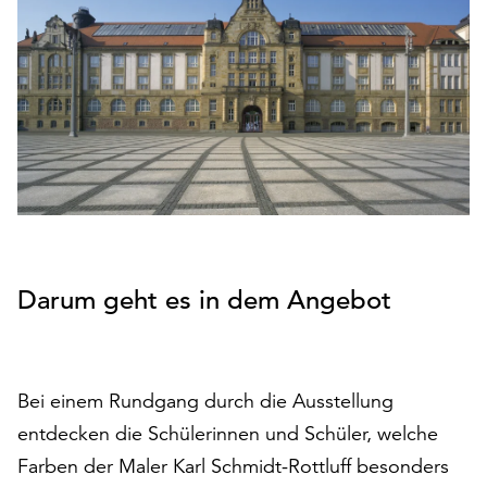
den
Betrieb
der
Seite
notwendig
sind
(funktionale
Cookies),
sowie
solche,
die
lediglich
Darum geht es in dem Angebot
zu
anonymen
Statistikzwecken
genutzt
Bei einem Rundgang durch die Ausstellung
werden.
entdecken die Schülerinnen und Schüler, welche
Klicken
Farben der Maler Karl Schmidt-Rottluff besonders
Sie