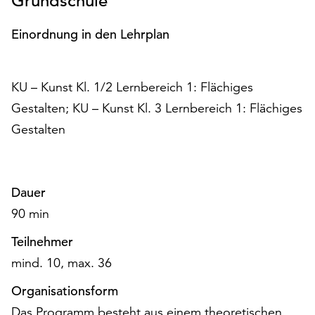
Grundschule
am
Ende
Einordnung in den Lehrplan
der
Seite
die
KU – Kunst Kl. 1/2 Lernbereich 1: Flächiges
Schaltfläche
„Cookie-
Gestalten; KU – Kunst Kl. 3 Lernbereich 1: Flächiges
Einstellungen“
Gestalten
zur
Verfügung.
Funktionale
Cookies
Dauer
werden
90 min
auch
ohne
Teilnehmer
Ihr
mind. 10, max. 36
Einverständnis
weiterhin
Organisationsform
ausgeführt.
Das Programm besteht aus einem theoretischen