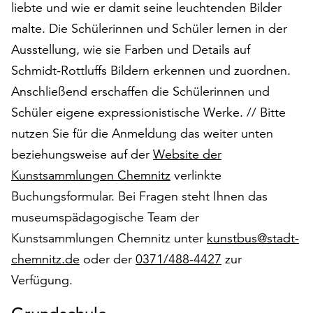
liebte und wie er damit seine leuchtenden Bilder
auf
malte. Die Schülerinnen und Schüler lernen in der
„Alle
akzeptieren“,
Ausstellung, wie sie Farben und Details auf
um
Schmidt-Rottluffs Bildern erkennen und zuordnen.
alle
Anschließend erschaffen die Schülerinnen und
Cookies
zu
Schüler eigene expressionistische Werke. // Bitte
akzeptieren.
nutzen Sie für die Anmeldung das weiter unten
Sie
beziehungsweise auf der
Website der
können
Ihr
Kunstsammlungen Chemnitz
verlinkte
Einverständnis
Buchungsformular. Bei Fragen steht Ihnen das
jederzeit
museumspädagogische Team der
ändern
Kunstsammlungen Chemnitz unter
kunstbus@stadt-
und
widerrufen.
chemnitz.de
oder der
0371/488-4427
zur
Dafür
Verfügung.
steht
Ihnen