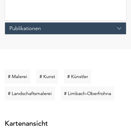
Publikationen
Schlüsselwort
Schlüsselwort
Schlüsselwort
# Malerei
# Kunst
# Künstler
suchen
suchen
suchen
Schlüsselwort
Schlüssel
# Landschaftsmalerei
# Limbach-Oberfrohna
suchen
suchen
Kartenansicht