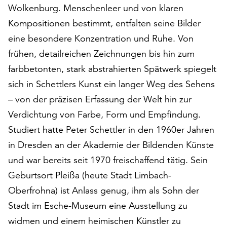
am
Wolkenburg. Menschenleer und von klaren
Ende
Kompositionen bestimmt, entfalten seine Bilder
der
eine besondere Konzentration und Ruhe. Von
Seite
die
frühen, detailreichen Zeichnungen bis hin zum
Schaltfläche
farbbetonten, stark abstrahierten Spätwerk spiegelt
„Cookie-
sich in Schettlers Kunst ein langer Weg des Sehens
Einstellungen“
zur
– von der präzisen Erfassung der Welt hin zur
Verfügung.
Verdichtung von Farbe, Form und Empfindung.
Funktionale
Studiert hatte Peter Schettler in den 1960er Jahren
Cookies
werden
in Dresden an der Akademie der Bildenden Künste
auch
und war bereits seit 1970 freischaffend tätig. Sein
ohne
Geburtsort Pleißa (heute Stadt Limbach-
Ihr
Oberfrohna) ist Anlass genug, ihm als Sohn der
Einverständnis
weiterhin
Stadt im Esche-Museum eine Ausstellung zu
ausgeführt.
widmen und einem heimischen Künstler zu