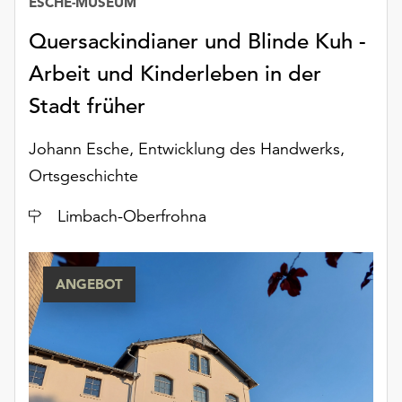
ESCHE-MUSEUM
unserer
Datenschutzerklärung
Quersackindianer und Blinde Kuh -
oder
Arbeit und Kinderleben in der
dem
Impressum
Stadt früher
.
Johann Esche, Entwicklung des Handwerks,
Ortsgeschichte
Ort
Limbach-Oberfrohna
ANGEBOT