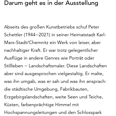
Darum geht es in der Ausstellung
auf
„Alle
akzeptieren“,
um
Abseits des großen Kunstbetriebs schuf Peter
alle
Schettler (1944−2021) in seiner Heimatstadt Karl-
Cookies
zu
Marx-Stadt/Chemnitz ein Werk von leiser, aber
akzeptieren.
nachhaltiger Kraft. Er war trotz gelegentlicher
Sie
Ausflüge in andere Genres wie Porträt oder
können
Ihr
Stillleben − Landschaftsmaler. Diese Landschaften
Einverständnis
aber sind ausgesprochen vielgestaltig. Er malte,
jederzeit
was ihn umgab, was er sah und was ihn ansprach:
ändern
und
die städtische Umgebung, Fabrikbauten,
widerrufen.
Erzgebirgslandschaften, weite Seen und Teiche,
Dafür
Küsten, farbenprächtige Himmel mit
steht
Hochspannungsleitungen und den Schlosspark
Ihnen