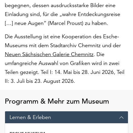
Möchten
begegnen, dessen ausdrucksstarke Bilder eine
Sie
Einladung sind, für die „wahre Entdeckungsreise
die
[…] neue Augen“ (Marcel Proust) zu haben.
verwendeten
Cookies
Die Ausstellung ist eine Kooperation des Esche-
anpassen,
erreichen
Museums mit dem Stadtarchiv Chemnitz und der
Sie
Neuen Sächsischen Galerie Chemnitz
. Die
die
umfangreiche Auswahl von Grafiken wird in zwei
Einstellungen
Teilen gezeigt. Teil I: 14. Mai bis 28. Juni 2026, Teil
über
die
II: 3. Juli bis 23. August 2026.
Schaltfläche
„Auswählen“.
Programm & Mehr zum Museum
Weitere
Informationen
Lernen & Erleben
finden
Sie
in