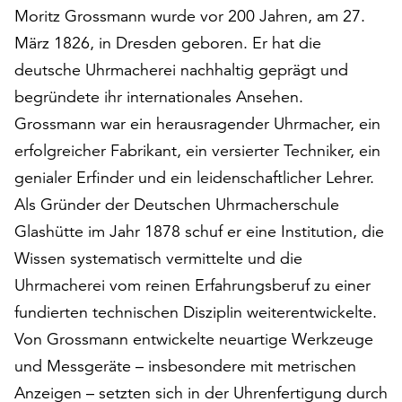
am
Moritz Grossmann wurde vor 200 Jahren, am 27.
Ende
März 1826, in Dresden geboren. Er hat die
der
deutsche Uhrmacherei nachhaltig geprägt und
Seite
die
begründete ihr internationales Ansehen.
Schaltfläche
Grossmann war ein herausragender Uhrmacher, ein
„Cookie-
erfolgreicher Fabrikant, ein versierter Techniker, ein
Einstellungen“
zur
genialer Erfinder und ein leidenschaftlicher Lehrer.
Verfügung.
Als Gründer der Deutschen Uhrmacherschule
Funktionale
Glashütte im Jahr 1878 schuf er eine Institution, die
Cookies
werden
Wissen systematisch vermittelte und die
auch
Uhrmacherei vom reinen Erfahrungsberuf zu einer
ohne
fundierten technischen Disziplin weiterentwickelte.
Ihr
Einverständnis
Von Grossmann entwickelte neuartige Werkzeuge
weiterhin
und Messgeräte – insbesondere mit metrischen
ausgeführt.
Anzeigen – setzten sich in der Uhrenfertigung durch