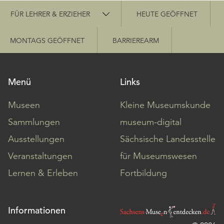
Schnellzugriff
FÜR LEHRER & ERZIEHER
HEUTE GEÖFFNET
MONTAGS GEÖFFNET
BARRIEREARM
Menü
Links
Museen
Kleine Museumskunde
Sammlungen
museum-digital
Ausstellungen
Sächsische Landesstelle
Veranstaltungen
für Museumswesen
Lernen & Erleben
Fortbildung
Informationen