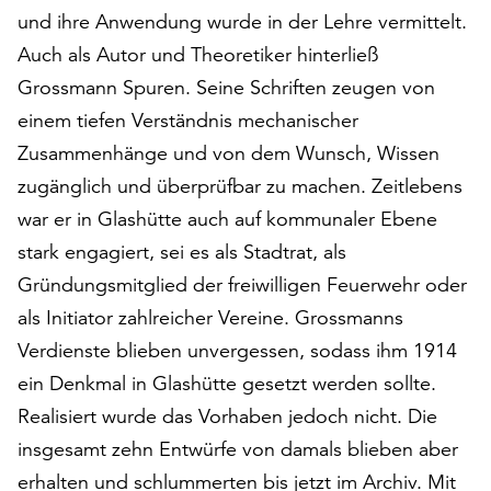
Möchten
und ihre Anwendung wurde in der Lehre vermittelt.
Sie
Auch als Autor und Theoretiker hinterließ
die
Grossmann Spuren. Seine Schriften zeugen von
verwendeten
Cookies
einem tiefen Verständnis mechanischer
anpassen,
Zusammenhänge und von dem Wunsch, Wissen
erreichen
zugänglich und überprüfbar zu machen. Zeitlebens
Sie
die
war er in Glashütte auch auf kommunaler Ebene
Einstellungen
stark engagiert, sei es als Stadtrat, als
über
Gründungsmitglied der freiwilligen Feuerwehr oder
die
Schaltfläche
als Initiator zahlreicher Vereine. Grossmanns
„Auswählen“.
Verdienste blieben unvergessen, sodass ihm 1914
ein Denkmal in Glashütte gesetzt werden sollte.
Weitere
Informationen
Realisiert wurde das Vorhaben jedoch nicht. Die
finden
insgesamt zehn Entwürfe von damals blieben aber
Sie
erhalten und schlummerten bis jetzt im Archiv. Mit
in