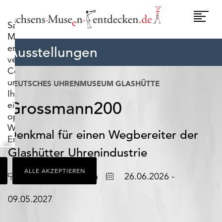
widerrufen.
Umscha
Sachsens-
Naviga
Museen-
entdecken.de
Ausstellungen
verwendet
Cookies,
um
DEUTSCHES UHRENMUSEUM GLASHÜTTE
Ihnen
Grossmann200
ein
optimales
Webseiten-
Denkmal für einen Wegbereiter der
Erlebnis
zu
Glashütter Uhrenindustrie
bieten.
ALLE AKZEPTIEREN
Dazu
Ort
Datum
Glashütte/Sachsen
26.06.2026 -
zählen
Cookies,
09.05.2027
die
für