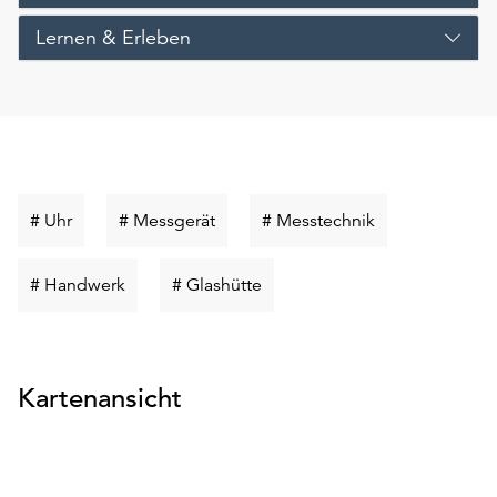
Lernen & Erleben
Schlüsselwort
Schlüsselwort
Schlüsselwort
# Uhr
# Messgerät
# Messtechnik
suchen
suchen
suchen
Schlüsselwort
Schlüsselwort
# Handwerk
# Glashütte
suchen
suchen
Kartenansicht