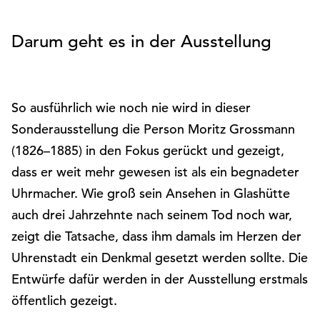
auf
Folie
Fo
„Alle
Darum geht es in der Ausstellung
akzeptieren“,
um
alle
Cookies
So ausführlich wie noch nie wird in dieser
zu
Sonderausstellung die Person Moritz Grossmann
akzeptieren.
Sie
(1826–1885) in den Fokus gerückt und gezeigt,
können
dass er weit mehr gewesen ist als ein begnadeter
Ihr
Uhrmacher. Wie groß sein Ansehen in Glashütte
Einverständnis
jederzeit
auch drei Jahrzehnte nach seinem Tod noch war,
ändern
zeigt die Tatsache, dass ihm damals im Herzen der
und
Uhrenstadt ein Denkmal gesetzt werden sollte. Die
widerrufen.
Dafür
Entwürfe dafür werden in der Ausstellung erstmals
steht
öffentlich gezeigt.
Ihnen